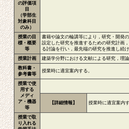
の評価項
目
（学部生
対象科目
のみ）
授業の目
書籍や論文の輪講等により，研究・開発
標・概要
設定した研究を推進するための研究計画
等
る討論を行い，最先端の研究を推進し続
授業計画
建築学分野における文献による研究，理
教科書・
授業時に適宜案内する。
参考書等
授業で使
用する
メディ
ア・機器
【詳細情報】
授業時に適宜案内
等
授業で取
り入れる