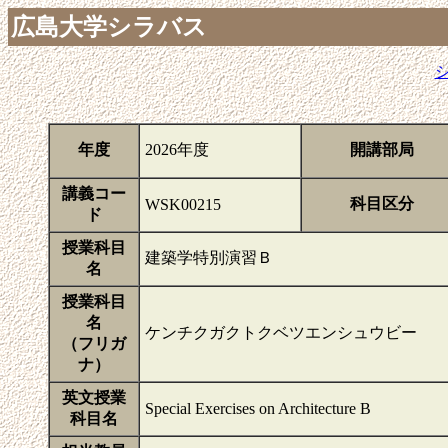
広島大学シラバス
年度
2026年度
開講部局
講義コー
科目区分
WSK00215
ド
授業科目
建築学特別演習Ｂ
名
授業科目
名
ケンチクガクトクベツエンシュウビー
（フリガ
ナ）
英文授業
Special Exercises on Architecture B
科目名