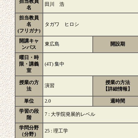
担当教員
田川 浩
名
担当教員
名
タガワ ヒロシ
(フリガナ)
開講キャ
東広島
開設期
ンパス
曜日・時
限・講義
(4T) 集中
室
授業の方
授業の方法
演習
法
【詳細情報】
単位
2.0
週時間
学習の段
7 : 大学院発展的レベル
階
学問分野
25 : 理工学
（分野）