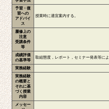
学習手法
予習・復
習への
授業時に適宜案内する。
アドバイ
ス
履修上の
注意
受講条件
等
成績評価
取組態度，レポート，セミナー発表等に
の基準等
実務経験
実務経験
の概要と
それに基
づく授業
内容
メッセー