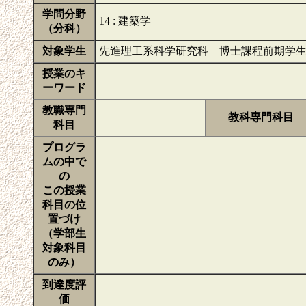
学問分野
14 : 建築学
（分科）
対象学生
先進理工系科学研究科 博士課程前期学
授業のキ
ーワード
教職専門
教科専門科目
科目
プログラ
ムの中で
の
この授業
科目の位
置づけ
（学部生
対象科目
のみ）
到達度評
価