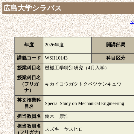
広島大学シラバス
年度
2026年度
開講部局
講義コード
WSH10143
科目区分
授業科目名
機械工学特別研究（4月入学）
授業科目名
（フリガ
キカイコウガクトクベツケンキュウ
ナ）
英文授業科
Special Study on Mechanical Engineering
目名
担当教員名
鈴木 康浩
担当教員名
スズキ ヤスヒロ
(フリガナ)