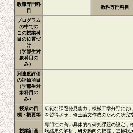
教職専門科
教科専門科目
目
プログラム
の中での
この授業科
目の位置づ
け
（学部生対
象科目の
み）
到達度評価
の評価項目
（学部生対
象科目の
み）
授業の目
広範な課題発見能力，機械工学分野にお
標・概要等
を習得させ，修士論文作成のための研究
専門性の高い具体的な研究課題の設定，
授業計画
験結果の解析，研究動向の把握，進捗状