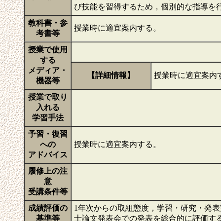
び技能を習得するため，個別的な指導を
教科書・参
授業時に適宜案内する。
考書等
授業で使用
する
メディア・
【詳細情報】
授業時に適宜案内
機器等
授業で取り
入れる
学習手法
予習・復習
への
授業時に適宜案内する。
アドバイス
履修上の注
意
受講条件等
成績評価の
1年次からの取組態度，学習・研究・発
基準等
士論文発表会での発表を総合的に評価す