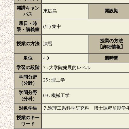
開講キャン
東広島
開設期
パス
曜日・時
(年) 集中
限・講義室
授業の方法
授業の方法
演習
【詳細情報】
単位
4.0
週時間
学習の段階
7 : 大学院発展的レベル
学問分野
25 : 理工学
（分野）
学問分野
09 : 機械工学
（分科）
対象学生
先進理工系科学研究科 博士課程前期学
授業のキー
ワード