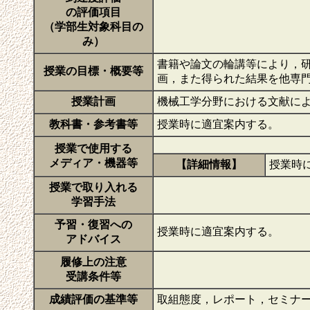
の評価項目
（学部生対象科目の
み）
書籍や論文の輪講等により，
授業の目標・概要等
画，また得られた結果を他専
授業計画
機械工学分野における文献に
教科書・参考書等
授業時に適宜案内する。
授業で使用する
メディア・機器等
【詳細情報】
授業時
授業で取り入れる
学習手法
予習・復習への
授業時に適宜案内する。
アドバイス
履修上の注意
受講条件等
成績評価の基準等
取組態度，レポート，セミナ