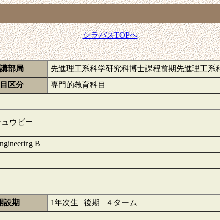
シラバスTOPへ
講部局
先進理工系科学研究科博士課程前期先進理工系
目区分
専門的教育科目
シュウビー
Engineering B
開設期
1年次生 後期 ４ターム