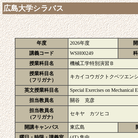
広島大学シラバス
年度
2026年度
開
講義コード
WSH00249
科
授業科目名
機械工学特別演習Ｂ
授業科目名
キカイコウガクトクベツエン
（フリガナ）
英文授業科目名
Special Exercises on Mechanical 
担当教員名
關谷 克彦
担当教員名
セキヤ カツヒコ
(フリガナ)
開講キャンパス
東広島
曜日・時限・講義室
(4T) 集中