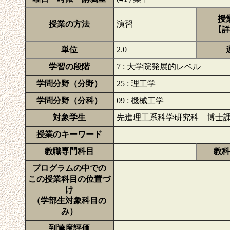
授
授業の方法
演習
【詳
単位
2.0
学習の段階
7 : 大学院発展的レベル
学問分野（分野）
25 : 理工学
学問分野（分科）
09 : 機械工学
対象学生
先進理工系科学研究科 博士
授業のキーワード
教職専門科目
教科
プログラムの中での
この授業科目の位置づ
け
（学部生対象科目の
み）
到達度評価