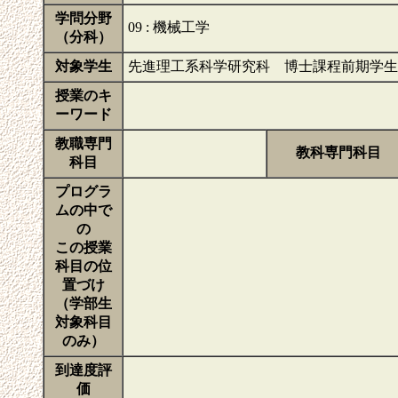
学問分野
09 : 機械工学
（分科）
対象学生
先進理工系科学研究科 博士課程前期学生
授業のキ
ーワード
教職専門
教科専門科目
科目
プログラ
ムの中で
の
この授業
科目の位
置づけ
（学部生
対象科目
のみ）
到達度評
価