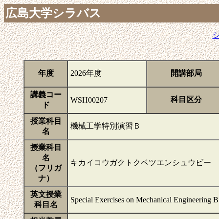
広島大学シラバス
年度
2026年度
開講部局
講義コー
科目区分
WSH00207
ド
授業科目
機械工学特別演習Ｂ
名
授業科目
名
キカイコウガクトクベツエンシュウビー
（フリガ
ナ）
英文授業
Special Exercises on Mechanical Engineering B
科目名