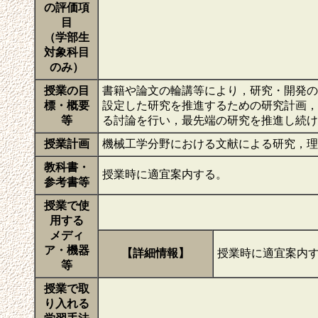
の評価項
目
（学部生
対象科目
のみ）
授業の目
書籍や論文の輪講等により，研究・開発の
標・概要
設定した研究を推進するための研究計画，
等
る討論を行い，最先端の研究を推進し続
授業計画
機械工学分野における文献による研究，
教科書・
授業時に適宜案内する。
参考書等
授業で使
用する
メディ
ア・機器
【詳細情報】
授業時に適宜案内
等
授業で取
り入れる