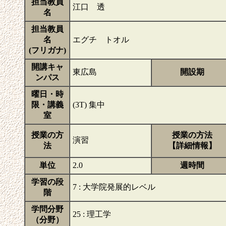
担当教員
江口 透
名
担当教員
名
エグチ トオル
(フリガナ)
開講キャ
東広島
開設期
ンパス
曜日・時
限・講義
(3T) 集中
室
授業の方
授業の方法
演習
法
【詳細情報】
単位
2.0
週時間
学習の段
7 : 大学院発展的レベル
階
学問分野
25 : 理工学
（分野）