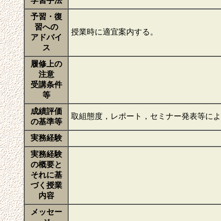
学習手法
予習・復
習への
授業時に適宜案内する。
アドバイ
ス
履修上の
注意
受講条件
等
成績評価
取組態度，レポート，セミナー発表等に
の基準等
実務経験
実務経験
の概要と
それに基
づく授業
内容
メッセー