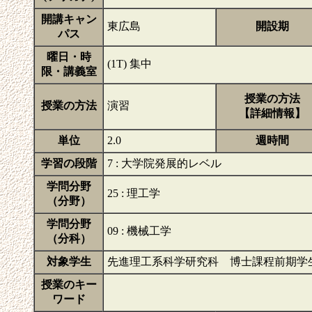
開講キャン
東広島
開設期
パス
曜日・時
(1T) 集中
限・講義室
授業の方法
授業の方法
演習
【詳細情報】
単位
2.0
週時間
学習の段階
7 : 大学院発展的レベル
学問分野
25 : 理工学
（分野）
学問分野
09 : 機械工学
（分科）
対象学生
先進理工系科学研究科 博士課程前期学
授業のキー
ワード