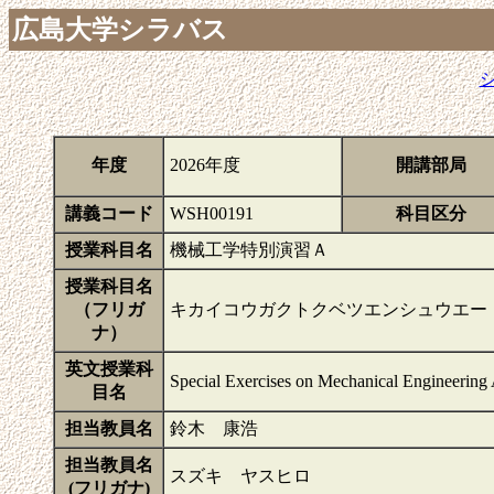
広島大学シラバス
年度
2026年度
開講部局
講義コード
WSH00191
科目区分
授業科目名
機械工学特別演習Ａ
授業科目名
（フリガ
キカイコウガクトクベツエンシュウエー
ナ）
英文授業科
Special Exercises on Mechanical Engineering
目名
担当教員名
鈴木 康浩
担当教員名
スズキ ヤスヒロ
(フリガナ)