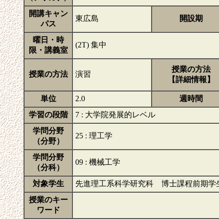
開講キャン
東広島
開設期
パス
曜日・時
(2T) 集中
限・講義室
授業の方法
授業の方法
演習
【詳細情報】
単位
2.0
週時間
学習の段階
7 : 大学院発展的レベル
学問分野
25 : 理工学
（分野）
学問分野
09 : 機械工学
（分科）
対象学生
先進理工系科学研究科 博士課程前期学
授業のキー
ワード