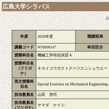
広島大学シラバス
年度
2026年度
開講部局
講義コード
WSH00147
科目区分
授業科目名
機械工学特別演習Ａ
授業科目名
（フリガ
キカイコウガクトクベツエンシュウエー
ナ）
英文授業科
Special Exercises on Mechanical Engineering
目名
担当教員名
山田 啓司
担当教員名
ヤマダ ケイジ
(フリガナ)