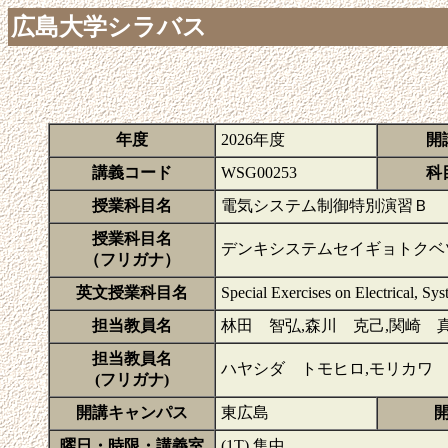
広島大学シラバス
年度
2026年度
開
講義コード
WSG00253
科
授業科目名
電気システム制御特別演習Ｂ
授業科目名
デンキシステムセイギョトクベ
（フリガナ）
英文授業科目名
Special Exercises on Electrical, Sy
担当教員名
林田 智弘,森川 克己,関崎 
担当教員名
ハヤシダ トモヒロ,モリカワ 
(フリガナ)
開講キャンパス
東広島
曜日・時限・講義室
(1T) 集中