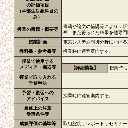
の評価項目
（学部生対象科目の
み）
書籍や論文の輪講等により，研
授業の目標・概要等
画，また得られた結果を他専門
授業計画
電気システム制御分野における
教科書・参考書等
授業時に適宜案内する。
授業で使用する
メディア・機器等
【詳細情報】
授業時
授業で取り入れる
学習手法
予習・復習への
授業時に適宜案内する。
アドバイス
履修上の注意
受講条件等
成績評価の基準等
取組態度，レポート，セミナー