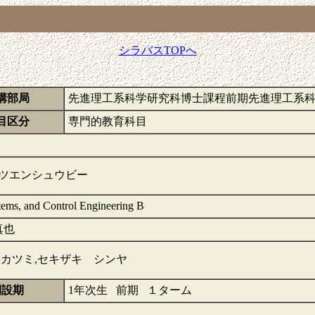
シラバスTOPへ
講部局
先進理工系科学研究科博士課程前期先進理工系
目区分
専門的教育科目
ツエンシュウビー
stems, and Control Engineering B
真也
カツミ,セキザキ シンヤ
開設期
1年次生 前期 １ターム