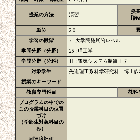
授
授業の方法
演習
【詳
単位
2.0
学習の段階
7 : 大学院発展的レベル
学問分野（分野）
25 : 理工学
学問分野（分科）
11 : 電気システム制御工学
対象学生
先進理工系科学研究科 博士課
授業のキーワード
教職専門科目
教科
プログラムの中での
この授業科目の位置
づけ
（学部生対象科目の
み）
到達度評価