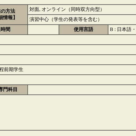
対面, オンライン（同時双方向型）
業の方法
細情報】
演習中心（学生の発表等を含む）
週時間
使用言語
B : 日本語
程前期学生
専門科目