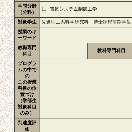
学問分野
11 : 電気システム制御工学
（分科）
対象学生
先進理工系科学研究科 博士課程前期学生
授業のキ
ーワード
教職専門
教科専門科目
科目
プログラ
ムの中で
の
この授業
科目の位
置づけ
（学部生
対象科目
のみ）
到達度評
価