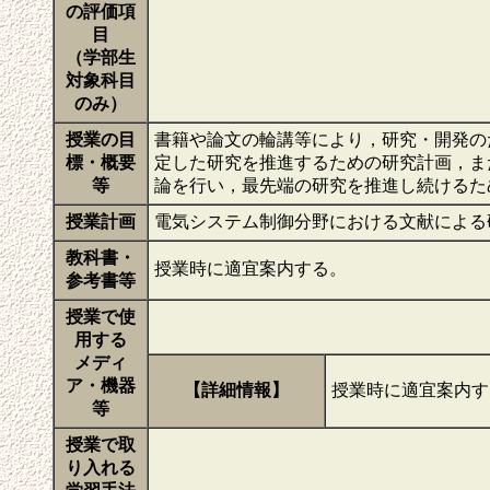
の評価項
目
（学部生
対象科目
のみ）
授業の目
書籍や論文の輪講等により，研究・開発の
標・概要
定した研究を推進するための研究計画，ま
等
論を行い，最先端の研究を推進し続けるた
授業計画
電気システム制御分野における文献による
教科書・
授業時に適宜案内する。
参考書等
授業で使
用する
メディ
ア・機器
【詳細情報】
授業時に適宜案内
等
授業で取
り入れる