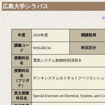
広島大学シラバス
年度
2026年度
開講部局
講義コー
科目区分
WSG00234
ド
授業科目
電気システム制御特別演習Ｂ
名
授業科目
名
デンキシステムセイギョトクベツエンシュ
（フリガ
ナ）
英文授業
Special Exercises on Electrical, Systems, and C
科目名