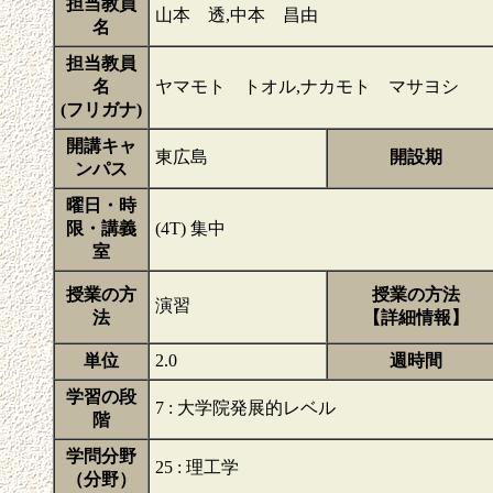
担当教員
山本 透,中本 昌由
名
担当教員
名
ヤマモト トオル,ナカモト マサヨシ
(フリガナ)
開講キャ
東広島
開設期
ンパス
曜日・時
限・講義
(4T) 集中
室
授業の方
授業の方法
演習
法
【詳細情報】
単位
2.0
週時間
学習の段
7 : 大学院発展的レベル
階
学問分野
25 : 理工学
（分野）