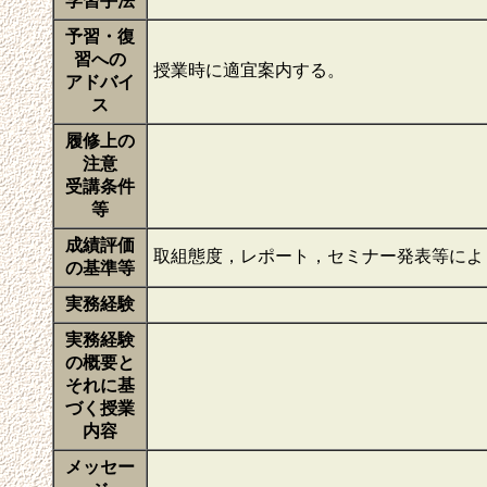
学習手法
予習・復
習への
授業時に適宜案内する。
アドバイ
ス
履修上の
注意
受講条件
等
成績評価
取組態度，レポート，セミナー発表等によ
の基準等
実務経験
実務経験
の概要と
それに基
づく授業
内容
メッセー