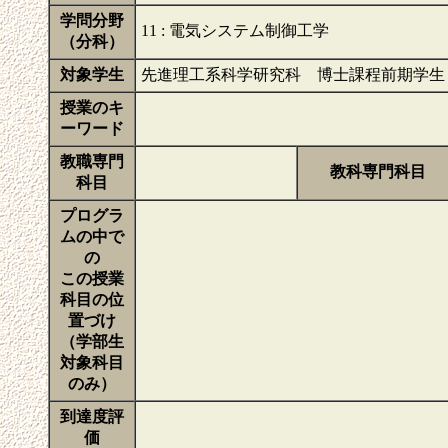
学問分野
11 : 電気システム制御工学
（分科）
対象学生
先進理工系科学研究科 博士課程前期学生
授業のキ
ーワード
教職専門
教科専門科目
科目
プログラ
ムの中で
の
この授業
科目の位
置づけ
（学部生
対象科目
のみ）
到達度評
価