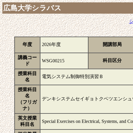
広島大学シラバス
年度
2026年度
開講部局
講義コー
科目区分
WSG00215
ド
授業科目
電気システム制御特別演習Ｂ
名
授業科目
名
デンキシステムセイギョトクベツエンシュ
（フリガ
ナ）
英文授業
Special Exercises on Electrical, Systems, and C
科目名