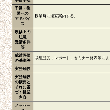
学習手法
予習・復
習への
授業時に適宜案内する。
アドバイ
ス
履修上の
注意
受講条件
等
成績評価
取組態度，レポート，セミナー発表等によ
の基準等
実務経験
実務経験
の概要と
それに基
づく授業
内容
メッセー