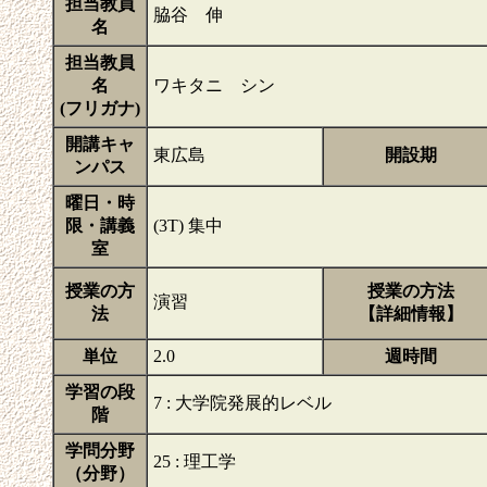
担当教員
脇谷 伸
名
担当教員
名
ワキタニ シン
(フリガナ)
開講キャ
東広島
開設期
ンパス
曜日・時
限・講義
(3T) 集中
室
授業の方
授業の方法
演習
法
【詳細情報】
単位
2.0
週時間
学習の段
7 : 大学院発展的レベル
階
学問分野
25 : 理工学
（分野）