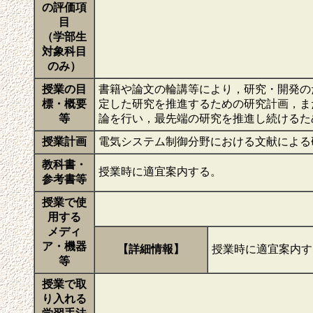
の評価項
目
（学部生
対象科目
のみ）
授業の目
書籍や論文の輪講等により，研究・開発の
標・概要
定した研究を推進するための研究計画，ま
等
論を行い，最先端の研究を推進し続けるた
授業計画
電気システム制御分野における文献による
教科書・
授業時に適宜案内する。
参考書等
授業で使
用する
メディ
ア・機器
【詳細情報】
授業時に適宜案内
等
授業で取
り入れる