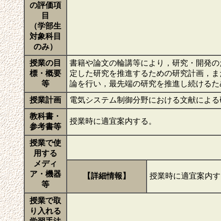
の評価項
目
（学部生
対象科目
のみ）
授業の目
書籍や論文の輪講等により，研究・開発の
標・概要
定した研究を推進するための研究計画，ま
等
論を行い，最先端の研究を推進し続けるた
授業計画
電気システム制御分野における文献による
教科書・
授業時に適宜案内する。
参考書等
授業で使
用する
メディ
ア・機器
【詳細情報】
授業時に適宜案内
等
授業で取
り入れる