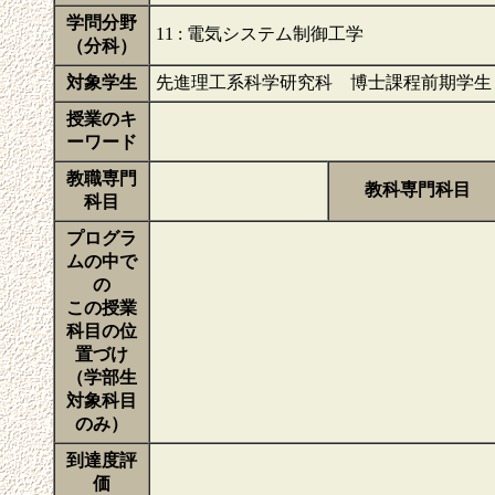
学問分野
11 : 電気システム制御工学
（分科）
対象学生
先進理工系科学研究科 博士課程前期学生
授業のキ
ーワード
教職専門
教科専門科目
科目
プログラ
ムの中で
の
この授業
科目の位
置づけ
（学部生
対象科目
のみ）
到達度評
価