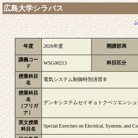
広島大学シラバス
年度
2026年度
開講部局
講義コー
科目区分
WSG00213
ド
授業科目
電気システム制御特別演習Ｂ
名
授業科目
名
デンキシステムセイギョトクベツエンシュ
（フリガ
ナ）
英文授業
Special Exercises on Electrical, Systems, and C
科目名