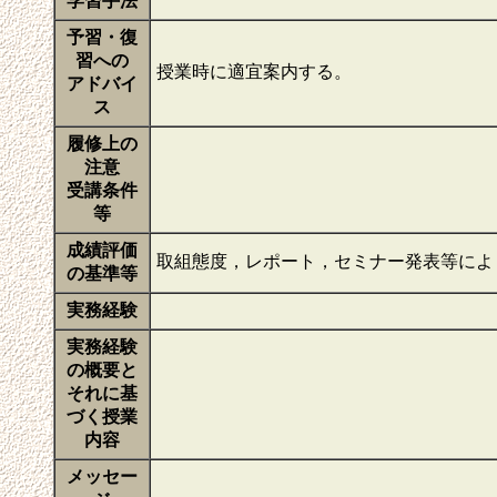
学習手法
予習・復
習への
授業時に適宜案内する。
アドバイ
ス
履修上の
注意
受講条件
等
成績評価
取組態度，レポート，セミナー発表等によ
の基準等
実務経験
実務経験
の概要と
それに基
づく授業
内容
メッセー