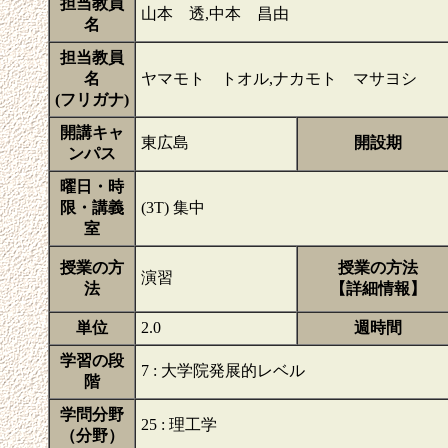
担当教員
山本 透,中本 昌由
名
担当教員
名
ヤマモト トオル,ナカモト マサヨシ
(フリガナ)
開講キャ
東広島
開設期
ンパス
曜日・時
限・講義
(3T) 集中
室
授業の方
授業の方法
演習
法
【詳細情報】
単位
2.0
週時間
学習の段
7 : 大学院発展的レベル
階
学問分野
25 : 理工学
（分野）