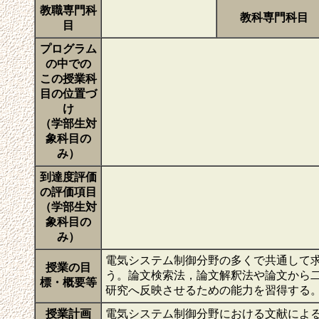
教職専門科
教科専門科目
目
プログラム
の中での
この授業科
目の位置づ
け
（学部生対
象科目の
み）
到達度評価
の評価項目
（学部生対
象科目の
み）
電気システム制御分野の多くで共通して
授業の目
う。論文検索法，論文解釈法や論文から
標・概要等
研究へ反映させるための能力を習得する
授業計画
電気システム制御分野における文献によ