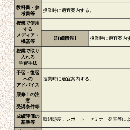
教科書・参
授業時に適宜案内する。
考書等
授業で使用
する
メディア・
【詳細情報】
授業時に適宜案内
機器等
授業で取り
入れる
学習手法
予習・復習
への
授業時に適宜案内する。
アドバイス
履修上の注
意
受講条件等
成績評価の
取組態度，レポート，セミナー発表等に
基準等