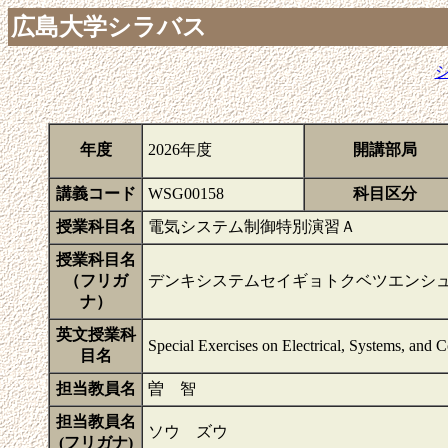
広島大学シラバス
年度
2026年度
開講部局
講義コード
WSG00158
科目区分
授業科目名
電気システム制御特別演習Ａ
授業科目名
（フリガ
デンキシステムセイギョトクベツエンシ
ナ）
英文授業科
Special Exercises on Electrical, Systems, and 
目名
担当教員名
曽 智
担当教員名
ソウ ズウ
(フリガナ)