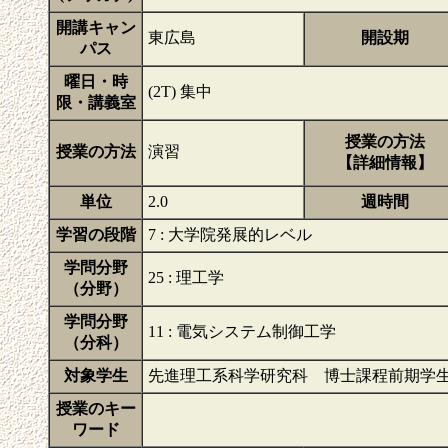
開講キャン
東広島
開設期
パス
曜日・時
(2T) 集中
限・講義室
授業の方法
授業の方法
演習
【詳細情報】
単位
2.0
週時間
学習の段階
7 : 大学院発展的レベル
学問分野
25 : 理工学
（分野）
学問分野
11 : 電気システム制御工学
（分科）
対象学生
先進理工系科学研究科 博士課程前期学
授業のキー
ワード