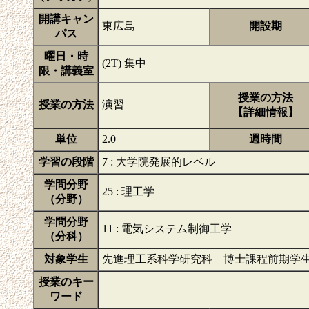
開講キャン
東広島
開設期
パス
曜日・時
(2T) 集中
限・講義室
授業の方法
授業の方法
演習
【詳細情報】
単位
2.0
週時間
学習の段階
7 : 大学院発展的レベル
学問分野
25 : 理工学
（分野）
学問分野
11 : 電気システム制御工学
（分科）
対象学生
先進理工系科学研究科 博士課程前期学
授業のキー
ワード