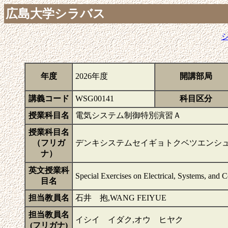
広島大学シラバス
年度
2026年度
開講部局
講義コード
WSG00141
科目区分
授業科目名
電気システム制御特別演習Ａ
授業科目名
（フリガ
デンキシステムセイギョトクベツエンシ
ナ）
英文授業科
Special Exercises on Electrical, Systems, and 
目名
担当教員名
石井 抱,WANG FEIYUE
担当教員名
イシイ イダク,オウ ヒヤク
(フリガナ)