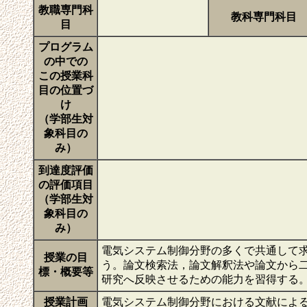
教職専門科
教科専門科目
目
プログラム
の中での
この授業科
目の位置づ
け
（学部生対
象科目の
み）
到達度評価
の評価項目
（学部生対
象科目の
み）
電気システム制御分野の多くで共通して
授業の目
う。論文検索法，論文解釈法や論文から
標・概要等
研究へ反映させるための能力を習得する
授業計画
電気システム制御分野における文献によ