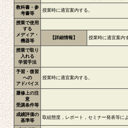
教科書・参
授業時に適宜案内する。
考書等
授業で使用
する
メディア・
【詳細情報】
授業時に適宜案内
機器等
授業で取り
入れる
学習手法
予習・復習
への
授業時に適宜案内する。
アドバイス
履修上の注
意
受講条件等
成績評価の
取組態度，レポート，セミナー発表等に
基準等