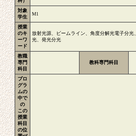
科）
対象
M1
学生
授業
のキ
放射光源、ビームライン、角度分解光電子分光
ーワ
光、発光分光
ード
教職
専門
教科専門科目
科目
プロ
グラ
ムの
中で
の
この
授業
科目
の位