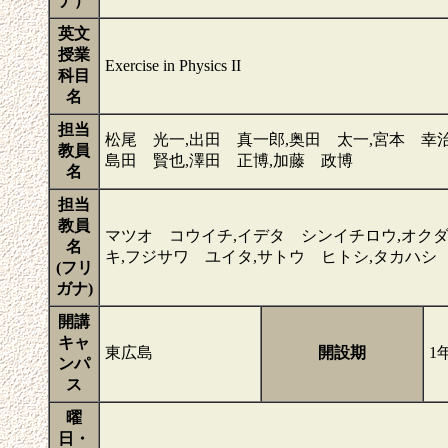
ナ）
英文
授業
Exercise in Physics II
科目
名
担当
松尾 光一,出田 真一郎,奥田 太一,宮本 幸治,M
教員
島田 賢也,澤田 正博,加藤 政博
名
担当
教員
マツオ コウイチ,イデタ シンイチロウ,オクダ
名
キ,フジサワ ユイタ,サトウ ヒトシ,タカハシ
(フリ
ガナ)
開講
キャ
東広島
開設期
1
ンパ
ス
曜
日・