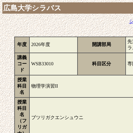
広島大学シラバス
先
年度
2026年度
開講部局
ラ
講義
コー
WSB33010
科目区分
専
ド
授業
科目
物理学演習II
名
授業
科目
名
ブツリガクエンシュウニ
（フ
リガ