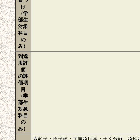
置づ
け
（学
部生
対象
科目
の
み）
到達
度評
価
の評
価項
目
（学
部生
対象
科目
の
み）
素粒子・原子核・宇宙物理学・天文分野、物性