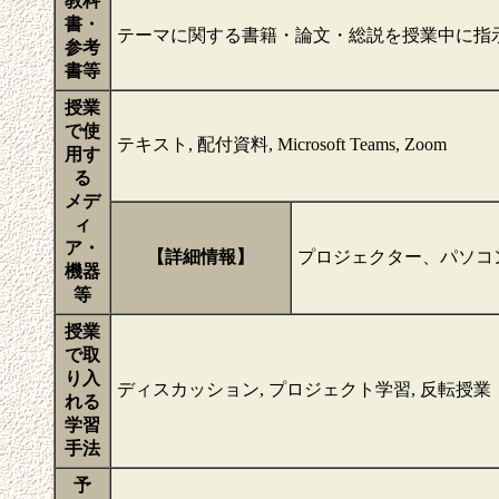
教科
書・
テーマに関する書籍・論文・総説を授業中に指
参考
書等
授業
で使
テキスト, 配付資料, Microsoft Teams, Zoom
用す
る
メデ
ィ
ア・
【詳細情報】
プロジェクター、パソコ
機器
等
授業
で取
り入
ディスカッション, プロジェクト学習, 反転授業
れる
学習
手法
予