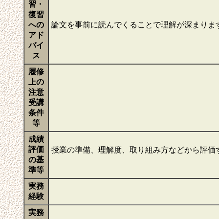
習・
復習
への
論文を事前に読んでくることで理解が深まりま
アド
バイ
ス
履修
上の
注意
受講
条件
等
成績
評価
授業の準備、理解度、取り組み方などから評価
の基
準等
実務
経験
実務