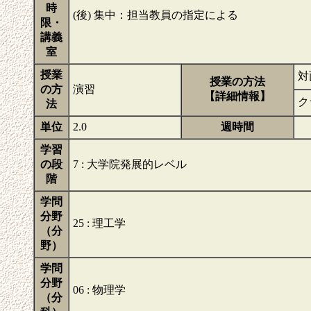
時
(後) 集中：担当教員の指定による
限・
講義
室
授業
対
授業の方法
の方
演習
【詳細情報】
ク
法
単位
2.0
週時間
学習
の段
7 : 大学院発展的レベル
階
学問
分野
25 : 理工学
（分
野）
学問
分野
06 : 物理学
（分