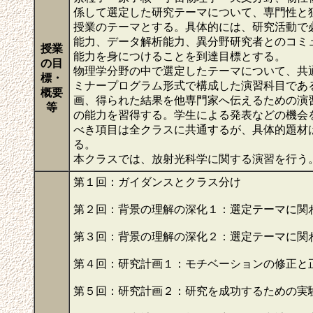
係して選定した研究テーマについて、専門性と
授業のテーマとする。具体的には、研究活動で
能力、データ解析能力、異分野研究者とのコミ
授業
能力を身につけることを到達目標とする。
の目
物理学分野の中で選定したテーマについて、共
標・
ミナープログラム形式で構成した演習科目であ
概要
画、得られた結果を他専門家へ伝えるための演
等
の能力を習得する。学生による発表などの機会
べき項目は全クラスに共通するが、具体的題材
る。
本クラスでは、放射光科学に関する演習を行う
第１回：ガイダンスとクラス分け
第２回：背景の理解の深化１：選定テーマに関
第３回：背景の理解の深化２：選定テーマに関
第４回：研究計画１：モチベーションの修正と
第５回：研究計画２：研究を成功するための実