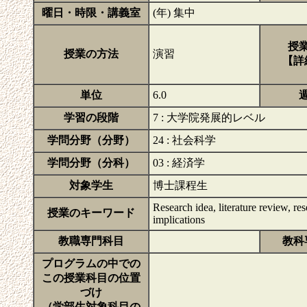
曜日・時限・講義室
(年) 集中
授
授業の方法
演習
【詳
単位
6.0
学習の段階
7 : 大学院発展的レベル
学問分野（分野）
24 : 社会科学
学問分野（分科）
03 : 経済学
対象学生
博士課程生
Research idea, literature review, res
授業のキーワード
implications
教職専門科目
教科
プログラムの中での
この授業科目の位置
づけ
（学部生対象科目の