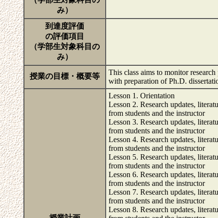
み）
到達度評価
の評価項目
（学部生対象科目の
み）
This class aims to monitor research
授業の目標・概要等
with preparation of Ph.D. dissertat
Lesson 1. Orientation
Lesson 2. Research updates, literat
from students and the instructor
Lesson 3. Research updates, literat
from students and the instructor
Lesson 4. Research updates, literat
from students and the instructor
Lesson 5. Research updates, literat
from students and the instructor
Lesson 6. Research updates, literat
from students and the instructor
Lesson 7. Research updates, literat
from students and the instructor
Lesson 8. Research updates, literat
授業計画