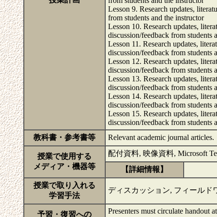
from students and the instructor
Lesson 9. Research updates, literat
from students and the instructor
Lesson 10. Research updates, litera
discussion/feedback from students a
Lesson 11. Research updates, litera
discussion/feedback from students a
Lesson 12. Research updates, litera
discussion/feedback from students a
Lesson 13. Research updates, litera
discussion/feedback from students a
Lesson 14. Research updates, litera
discussion/feedback from students a
Lesson 15. Research updates, litera
discussion/feedback from students a
教科書・参考書等
Relevant academic journal articles.
配付資料, 映像資料, Microsoft Te
授業で使用する
メディア・機器等
【詳細情報】
授業で取り入れる
ディスカッション, フィールド
学習手法
Presenters must circulate handout at 
予習・復習への