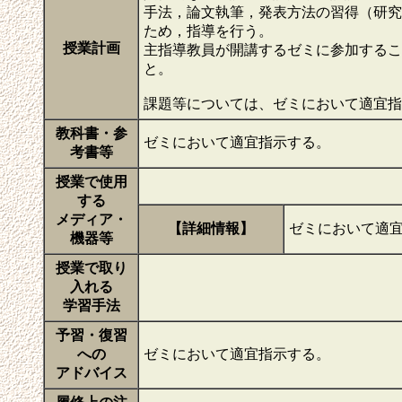
手法，論文執筆，発表方法の習得（研究
ため，指導を行う。
授業計画
主指導教員が開講するゼミに参加するこ
と。
課題等については、ゼミにおいて適宜
教科書・参
ゼミにおいて適宜指示する。
考書等
授業で使用
する
メディア・
【詳細情報】
ゼミにおいて適
機器等
授業で取り
入れる
学習手法
予習・復習
への
ゼミにおいて適宜指示する。
アドバイス