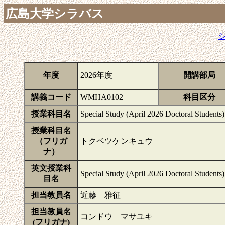
広島大学シラバス
年度
2026年度
開講部局
講義コード
WMHA0102
科目区分
授業科目名
Special Study (April 2026 Doctoral Students)
授業科目名
（フリガ
トクベツケンキュウ
ナ）
英文授業科
Special Study (April 2026 Doctoral Students)
目名
担当教員名
近藤 雅征
担当教員名
コンドウ マサユキ
(フリガナ)