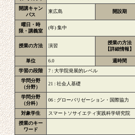
開講キャン
東広島
開設期
パス
曜日・時
(年) 集中
限・講義室
授業の方法
授業の方法
演習
【詳細情報】
単位
6.0
週時間
学習の段階
7 : 大学院発展的レベル
学問分野
21 : 社会人基礎
（分野）
学問分野
06 : グローバリゼーション・国際協力
（分科）
対象学生
スマートソサイエティ実践科学研究院 
授業のキー
ワード