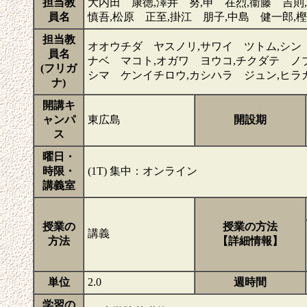
担当教
大内田 康徳,澤井 努,申 在烈,衞藤 吉則
員名
慎吾,松原 正至,掛江 朋子,中島 健一郎,
担当教
オオウチダ ヤスノリ,サワイ ツトム,シン
員名
ナベ マコト,オガワ ヨウコ,チクダテ ノ
(フリガ
シマ ケンイチロウ,カシハラ ジュン,ヒラ
ナ)
開講キ
ャンパ
東広島
開設期
ス
曜日・
時限・
(1T) 集中：オンライン
講義室
授業の
授業の方法
講義
方法
【詳細情報】
単位
2.0
週時間
学習の