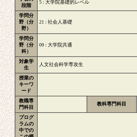
5 : 大学院基礎的レベル
段階
学問分
野（分
21 : 社会人基礎
野）
学問分
野（分
09 : 大学院共通
科）
対象学
人文社会科学専攻生
生
授業の
キーワ
ード
教職専
教科専門科目
門科目
プログ
ラムの
中での
この授