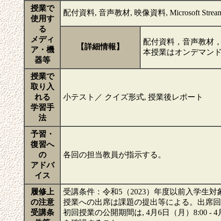
授業で
配付資料, 音声教材, 映像資料, Microsoft Stream,
使用す
る
メディ
配付資料，音声教材，
【詳細情報】
ア・機
本授業はオンデマン
器等
授業で
取り入
れる
小テスト／ クイズ形式, 授業後レポート
学習手
法
予習・
復習へ
の
各回の担当教員が指示する。
アドバ
イス
履修上
受講条件：令和5（2023）年度以前入学生対
の注意
授業への出席は課題の提出等による。出席回
受講条
初回授業の公開期間は, 4月6日（月）8:00 