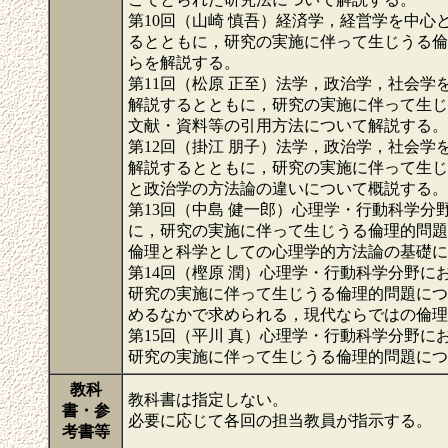
第10回（山崎 慎吾）経済学，経営学を中
るとともに，研究の実施に伴って生じうる倫
らを解説する。
第11回（松原 正至）法学，政治学，社会
解説するとともに，研究の実施に伴って生じ
文献・資料等の引用方法について解説する。
第12回（掛江 朋子）法学，政治学，社会
解説するとともに，研究の実施に伴って生じ
と政治学の方法論の違いについて概説する。
第13回（中島 健一郎）心理学・行動科学
に，研究の実施に伴って生じうる倫理的問題
倫理と科学としての心理学的方法論の基礎に
第14回（樫原 潤）心理学・行動科学分野
研究の実施に伴って生じうる倫理的問題につ
めるなかで求められる，現代ならではの倫理
第15回（平川 真）心理学・行動科学分野
研究の実施に伴って生じうる倫理的問題に
教科
教科書は指定しない。
書・参
必要に応じて各回の担当教員が指示する。
考書等