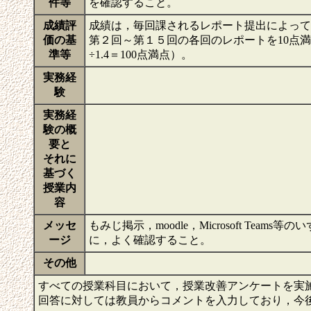
件等
を確認すること。
成績評
成績は，毎回課されるレポート提出によって
価の基
第２回～第１５回の各回のレポートを10点満点
準等
÷1.4＝100点満点）。
実務経
験
実務経
験の概
要と
それに
基づく
授業内
容
メッセ
もみじ掲示，moodle，Microsoft T
ージ
に，よく確認すること。
その他
すべての授業科目において，授業改善アンケートを実
回答に対しては教員からコメントを入力しており，今