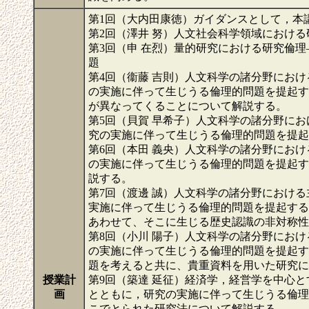
第1回（大内田康徳）ガイダンスとして，本
第2回（澤井 努）人文社会科学領域におけ
第3回（申 在烈）量的研究における研究倫
題
第4回（衞藤 吉則）人文科学の諸分野にお
の実施に伴って生じうる倫理的問題を提起す
が異なってくることについて解説する。
第5回（貝賀 早希子）人文科学の諸分野に
究の実施に伴って生じうる倫理的問題を提起
第6回（本田 義央）人文科学の諸分野にお
の実施に伴って生じうる倫理的問題を提起す
説する。
第7回（渡邊 誠）人文科学の諸分野におけ
実施に伴って生じうる倫理的問題を提起する
あわせて、そこに生じる歴史認識の非対称性
第8回（小川 陽子）人文科学の諸分野にお
の実施に伴って生じうる倫理的問題を提起す
題を考えると共に、貴重資料を用いた研究に
授業計
第9回（築達 延征）経済学，経営学を中心
画
とともに，研究の実施に伴って生じうる倫理
こでとられた研究法について解説する。