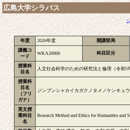
広島大学シラバス
年度
2026年度
開講部局
講義コ
科目区分
WKA20000
ード
授業科
人文社会科学のための研究法と倫理（令和5
目名
授業科
目名
ジンブンシャカイカガクノタメノケンキュウ
（フリ
ガナ）
英文授
業科目
Research Method and Ethics for Humanities and S
名