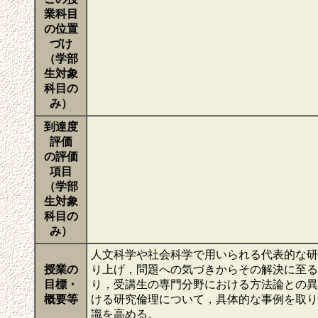
業科目
の位置
づけ
（学部
生対象
科目の
み）
到達度
評価
の評価
項目
（学部
生対象
科目の
み）
人文科学や社会科学で用いられる代表的な研
授業の
り上げ，問題への気づきからその解決に至る
目標・
り，受講生の専門分野における方法論との異
概要等
ける研究倫理について，具体的な事例を取り
識を高める。