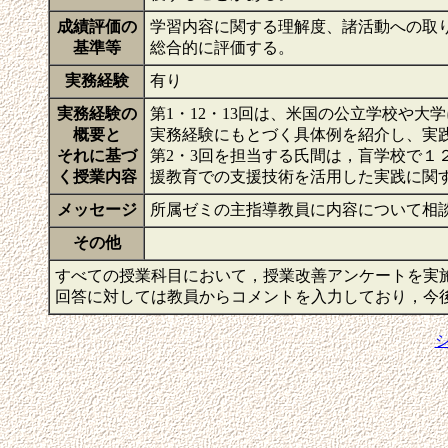
成績評価の
学習内容に関する理解度、諸活動への取
基準等
総合的に評価する。
実務経験
有り
実務経験の
第1・12・13回は、米国の公立学校や
概要と
実務経験にもとづく具体例を紹介し、実
それに基づ
第2・3回を担当する氏間は，盲学校で１
く授業内容
援教育での支援技術を活用した実践に関
メッセージ
所属ゼミの主指導教員に内容について相
その他
すべての授業科目において，授業改善アンケートを実
回答に対しては教員からコメントを入力しており，今