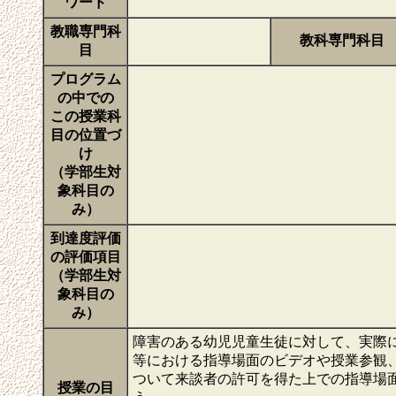
ワード
教職専門科
教科専門科目
目
プログラム
の中での
この授業科
目の位置づ
け
（学部生対
象科目の
み）
到達度評価
の評価項目
（学部生対
象科目の
み）
障害のある幼児児童生徒に対して、実際
等における指導場面のビデオや授業参観
ついて来談者の許可を得た上での指導場
授業の目