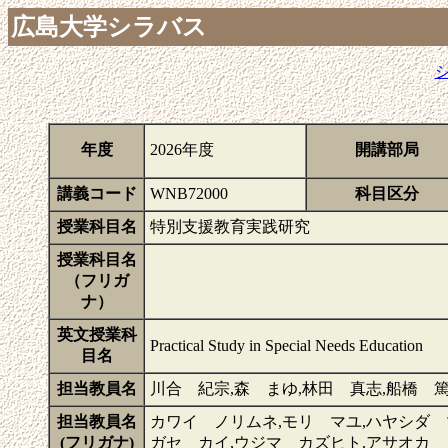
広島大学シラバス
年度
2026年度
開講部局
講義コード
WNB72000
科目区分
授業科目名
特別支援教育実践研究
授業科目名
（フリガ
ナ）
英文授業科
Practical Study in Special Needs Education
目名
担当教員名
川合 紀宗,森 まゆ,林田 真志,船橋 篤
担当教員名
カワイ ノリムネ,モリ マユ,ハヤシダ 
(フリガナ)
ガセ カイ,ウジマ カズヒト,アサオカ