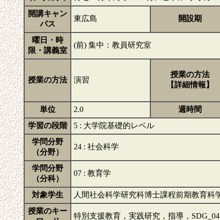
開講キャン
東広島
開設期
パス
曜日・時
(前) 集中：教員研究室
限・講義室
授業の方法
授業の方法
演習
【詳細情報】
単位
2.0
週時間
学習の段階
5 : 大学院基礎的レベル
学問分野
24 : 社会科学
（分野）
学問分野
07 : 教育学
（分科）
対象学生
人間社会科学研究科博士課程前期教育科
授業のキー
特別支援教育，実践研究，指導，SDG_0