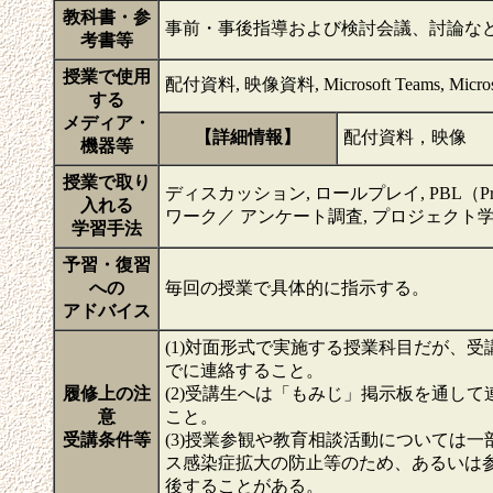
教科書・参
事前・事後指導および検討会議、討論な
考書等
授業で使用
配付資料, 映像資料, Microsoft Teams, Microsoft
する
メディア・
【詳細情報】
配付資料，映像
機器等
授業で取り
ディスカッション, ロールプレイ, PBL（Problem-
入れる
ワーク／ アンケート調査, プロジェクト学
学習手法
予習・復習
への
毎回の授業で具体的に指示する。
アドバイス
(1)対面形式で実施する授業科目だが、受講希望者は
でに連絡すること。
履修上の注
(2)受講生へは「もみじ」掲示板を通し
意
こと。
受講条件等
(3)授業参観や教育相談活動については
ス感染症拡大の防止等のため、あるいは
後することがある。