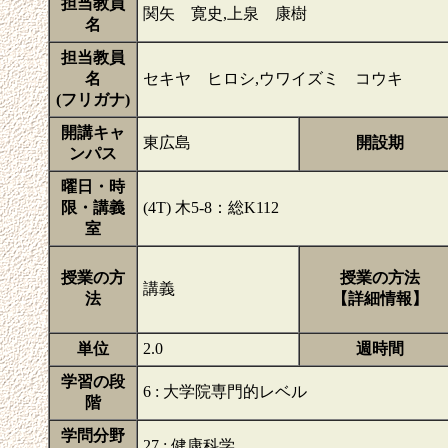
担当教員
関矢 寛史,上泉 康樹
名
担当教員
名
セキヤ ヒロシ,ウワイズミ コウキ
(フリガナ)
開講キャ
東広島
開設期
ンパス
曜日・時
限・講義
(4T) 木5-8：総K112
室
授業の方
授業の方法
講義
法
【詳細情報】
単位
2.0
週時間
学習の段
6 : 大学院専門的レベル
階
学問分野
27 : 健康科学