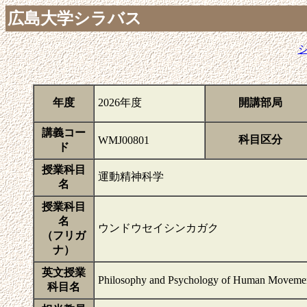
広島大学シラバス
年度
2026年度
開講部局
講義コー
科目区分
WMJ00801
ド
授業科目
運動精神科学
名
授業科目
名
ウンドウセイシンカガク
（フリガ
ナ）
英文授業
Philosophy and Psychology of Human Moveme
科目名