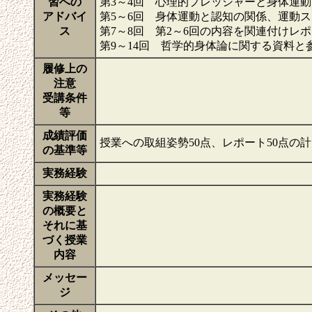
習への
第3～4回 心理的プレッシャーと身体運
アドバイ
第5～6回 身体運動と認知の関係、運動
ス
第7～8回 第2～6回の内容を関連付けレ
第9～14回 哲学的身体論に関する資料
履修上の
注意
受講条件
等
成績評価
授業への取組姿勢50点、レポート50点の計
の基準等
実務経験
実務経験
の概要と
それに基
づく授業
内容
メッセー
ジ