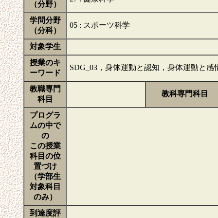
（分野）
学問分野
05 : スポーツ科学
（分科）
対象学生
授業のキ
SDG_03，身体運動と認知，身体運動
ーワード
教職専門
教科専門科目
科目
プログラ
ムの中で
の
この授業
科目の位
置づけ
（学部生
対象科目
のみ）
到達度評