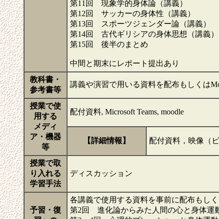
第11回 現象学的身体論（講義）
第12回 サッカーの身体性（講義）
第13回 スポーツジェンダー論（講義）
第14回 古代ギリシアの身体思想（講義）
第15回 後半のまとめ
中間と期末にレポート提出あり
教科書・
講義や演習で用いる資料を配布もしくはMo
参考書等
授業で使
配付資料, Microsoft Teams, moodle
用する
メディ
ア・機器
【詳細情報】
配付資料，映像（
等
授業で取
り入れる
ディスカッション
学習手法
各講義で使用する資料を事前に配布もしくは
予習・復
第2回 進化論からみた人間の心と身体運