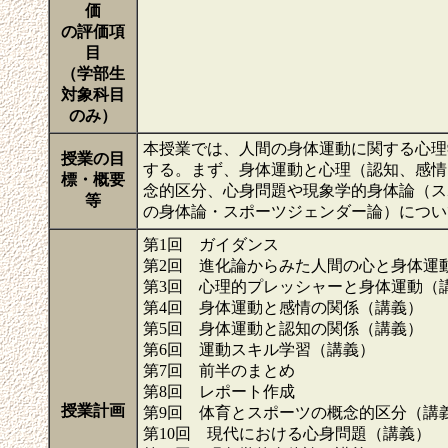
価
の評価項
目
（学部生
対象科目
のみ）
本授業では、人間の身体運動に関する心理
授業の目
する。まず、身体運動と心理（認知、感情
標・概要
念的区分、心身問題や現象学的身体論（ス
等
の身体論・スポーツジェンダー論）につ
第1回 ガイダンス
第2回 進化論からみた人間の心と身体運
第3回 心理的プレッシャーと身体運動（
第4回 身体運動と感情の関係（講義）
第5回 身体運動と認知の関係（講義）
第6回 運動スキル学習（講義）
第7回 前半のまとめ
第8回 レポート作成
授業計画
第9回 体育とスポーツの概念的区分（講
第10回 現代における心身問題（講義）