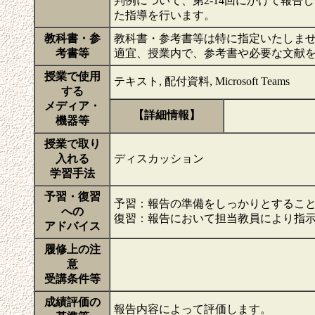
判例について、第2-14回にかけて報
た指導を行います。
教科書・参
教科書・参考書等は特に指定いたしま
考書等
適宜、授業内で、参考書や必要な文献
授業で使用
テキスト, 配付資料, Microsoft Teams
する
メディア・
【詳細情報】
機器等
授業で取り
入れる
ディスカッション
学習手法
予習・復習
予習：報告の準備をしっかりとするこ
への
復習：報告において担当教員により指
アドバイス
履修上の注
意
受講条件等
成績評価の
報告内容によって評価します。