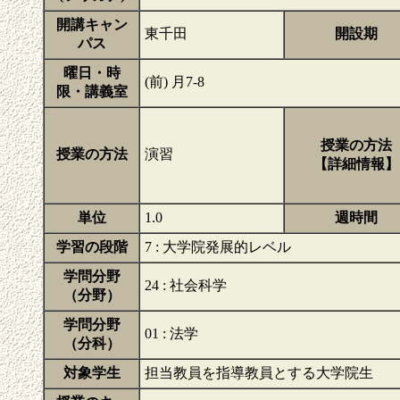
開講キャン
東千田
開設期
パス
曜日・時
(前) 月7-8
限・講義室
授業の方法
授業の方法
演習
【詳細情報】
単位
1.0
週時間
学習の段階
7 : 大学院発展的レベル
学問分野
24 : 社会科学
（分野）
学問分野
01 : 法学
（分科）
対象学生
担当教員を指導教員とする大学院生