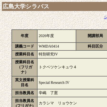
広島大学シラバス
年度
2026年度
開講部局
講義コード
WMDA0414
科目区分
授業科目名
特別研究IV
授業科目名
（フリガ
トクベツケンキュウ４
ナ）
英文授業科
Special Research IV
目名
担当教員名
辛嶋 了憲
担当教員名
カラシマ リョウケン
(フリガナ)