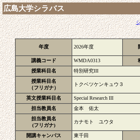
広島大学シラバス
年度
2026年度
講義コード
WMDA0313
授業科目名
特別研究III
授業科目名
トクベツケンキュウ３
（フリガナ）
英文授業科目名
Special Research III
担当教員名
金本 佑太
担当教員名
カナモト ユウタ
(フリガナ)
開講キャンパス
東千田