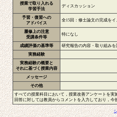
授業で取り入れる
ディスカッション
学習手法
予習・復習への
全15回：修士論文の完成を
アドバイス
履修上の注意
特になし
受講条件等
成績評価の基準等
研究報告の内容・取り組みを
実務経験
実務経験の概要と
それに基づく授業内容
メッセージ
その他
すべての授業科目において，授業改善アンケートを実
回答に対しては教員からコメントを入力しており，今