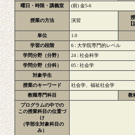
曜日・時限・講義室
(前) 金5-6
授業の方法
演習
【
単位
1.0
学習の段階
6 : 大学院専門的レベル
学問分野（分野）
24 : 社会科学
学問分野（分科）
05 : 社会学
対象学生
授業のキーワード
社会学、福祉社会学
教職専門科目
教
プログラムの中での
この授業科目の位置づ
け
（学部生対象科目の
み）