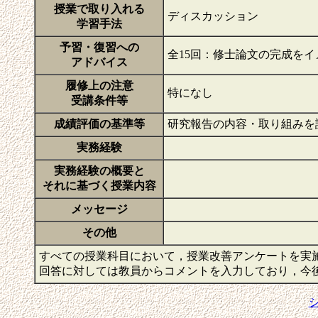
授業で取り入れる
ディスカッション
学習手法
予習・復習への
全15回：修士論文の完成を
アドバイス
履修上の注意
特になし
受講条件等
成績評価の基準等
研究報告の内容・取り組みを
実務経験
実務経験の概要と
それに基づく授業内容
メッセージ
その他
すべての授業科目において，授業改善アンケートを実
回答に対しては教員からコメントを入力しており，今