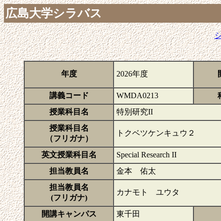
広島大学シラバス
年度
2026年度
講義コード
WMDA0213
授業科目名
特別研究II
授業科目名
トクベツケンキュウ２
（フリガナ）
英文授業科目名
Special Research II
担当教員名
金本 佑太
担当教員名
カナモト ユウタ
(フリガナ)
開講キャンパス
東千田