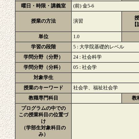
曜日・時限・講義室
(前) 金5-6
授業の方法
演習
【
単位
1.0
学習の段階
5 : 大学院基礎的レベル
学問分野（分野）
24 : 社会科学
学問分野（分科）
05 : 社会学
対象学生
授業のキーワード
社会学、福祉社会学
教職専門科目
教
プログラムの中での
この授業科目の位置づ
け
（学部生対象科目の
み）