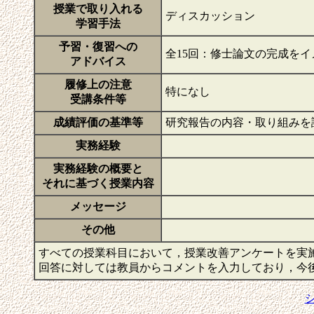
授業で取り入れる
ディスカッション
学習手法
予習・復習への
全15回：修士論文の完成を
アドバイス
履修上の注意
特になし
受講条件等
成績評価の基準等
研究報告の内容・取り組みを
実務経験
実務経験の概要と
それに基づく授業内容
メッセージ
その他
すべての授業科目において，授業改善アンケートを実
回答に対しては教員からコメントを入力しており，今