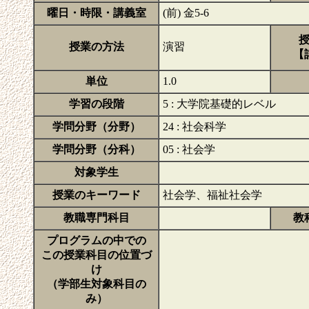
曜日・時限・講義室
(前) 金5-6
授業の方法
演習
【
単位
1.0
学習の段階
5 : 大学院基礎的レベル
学問分野（分野）
24 : 社会科学
学問分野（分科）
05 : 社会学
対象学生
授業のキーワード
社会学、福祉社会学
教職専門科目
教
プログラムの中での
この授業科目の位置づ
け
（学部生対象科目の
み）