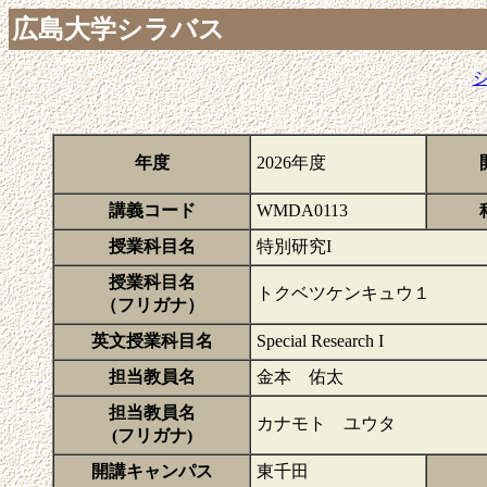
広島大学シラバス
年度
2026年度
講義コード
WMDA0113
授業科目名
特別研究I
授業科目名
トクベツケンキュウ１
（フリガナ）
英文授業科目名
Special Research I
担当教員名
金本 佑太
担当教員名
カナモト ユウタ
(フリガナ)
開講キャンパス
東千田