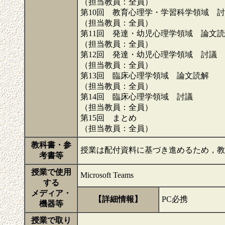
（担当教員：全員）
第10回 教育心理学・学習科学領域 
（担当教員：全員）
第11回 発達・幼児心理学領域 論文
（担当教員：全員）
第12回 発達・幼児心理学領域 討議
（担当教員：全員）
第13回 臨床心理学領域 論文読解
（担当教員：全員）
第14回 臨床心理学領域 討議
（担当教員：全員）
第15回 まとめ
（担当教員：全員）
教科書・参
授業は配付資料に基づき進めるため，
考書等
授業で使用
Microsoft Teams
する
メディア・
【詳細情報】
PC必携
機器等
授業で取り