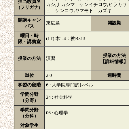
担当教員名
カシ,ナカシマ ケンイチロウ,ヒラカワ
(フリガナ)
ュ ケンコウ,ヤマモト カズキ
開講キャン
東広島
開設期
パス
曜日・時
(1T) 木1-4：教B313
限・講義室
授業の方法
授業の方法
演習
【詳細情報】
単位
2.0
週時間
学習の段階
6 : 大学院専門的レベル
学問分野
24 : 社会科学
（分野）
学問分野
06 : 心理学
（分科）
対象学生