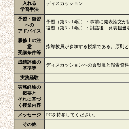
入れる
ディスカッション
学習手法
予習・復習
予習（第3～14回）：事前に発表論文
への
復習（第3～14回）：討議後，発表担
アドバイス
履修上の注
意
指導教員が参加する授業である。原則
受講条件等
成績評価の
ディスカッションへの貢献度と報告資
基準等
実務経験
実務経験の
概要と
それに基づ
く授業内容
メッセージ
PCを持参してください。
その他