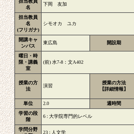
担当教員
下岡 友加
名
担当教員
名
シモオカ ユカ
(フリガナ)
開講キャ
東広島
開設期
ンパス
曜日・時
限・講義
(前) 水7-8：文A402
室
授業の方
授業の方法
演習
法
【詳細情報】
単位
2.0
週時間
学習の段
6 : 大学院専門的レベル
階
学問分野
23 : 人文学