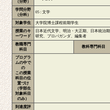
（分野）
学問分野
05 : 文学
（分科）
対象学生
大学院博士課程前期学生
授業のキ
日本近代文学、明治・大正期、日本統治期
ーワード
研究、プロパガンダ、編集者
教職専門
教科専門科目
科目
プログラ
ムの中で
の
この授業
科目の位
置づけ
（学部生
対象科目
のみ）
到達度評