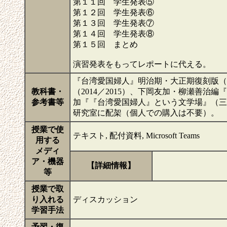
第１１回 学生発表⑤
第１２回 学生発表⑥
第１３回 学生発表⑦
第１４回 学生発表⑧
第１５回 まとめ
演習発表をもってレポートに代える。
『台湾愛国婦人』明治期・大正期復刻版（三
教科書・
（2014／2015）、下岡友加・柳瀬善治
参考書等
加『『台湾愛国婦人』という文学場』（三
研究室に配架（個人での購入は不要）。
授業で使
テキスト, 配付資料, Microsoft Teams
用する
メディ
ア・機器
【詳細情報】
等
授業で取
り入れる
ディスカッション
学習手法
予習・復