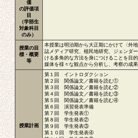
価
の評価項
目
（学部生
対象科目
のみ）
本授業は明治期から大正期にかけて〈外地
授業の目
誌メディア研究、植民地研究、ジェンダー
標・概要
ける多角的な方法を身につけることを目的
等
媒体を様々な観点から分析し、考察の成
第１回 イントロダクション
第２回 関係論文／書籍を読む①
第３回 関係論文／書籍を読む②
第４回 関係論文／書籍を読む③
第５回 関係論文／書籍を読む④
第６回 演習発表準備
第７回 学生発表①
第８回 学生発表②
授業計画
第９回 学生発表③
第１０回 学生発表④