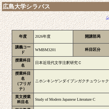
広島大学シラバス
年度
2026年度
開講部局
講義コー
科目区分
WMBM3201
ド
授業科目
日本近現代文学注釈研究Ｃ
名
授業科目
名
ニホンキンゲンダイブンガクチュウシャク
（フリガ
ナ）
英文授業
Study of Modern Japanese Literature C
科目名