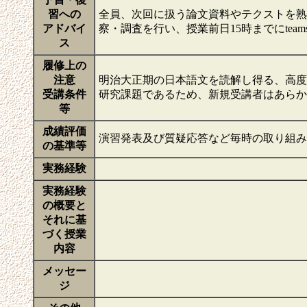
習への
全員、次回に扱う論文資料やテクストを熟
アドバイ
察・調査を行い、授業前日15時までにtea
ス
履修上の
注意
明治大正期の日本語文を読解し得る、高度
受講条件
研究課題であるため、新規受講者はあら
等
成績評価
演習発表及び質疑応答など毎時の取り組み（
の基準等
実務経験
実務経験
の概要と
それに基
づく授業
内容
メッセー
ジ