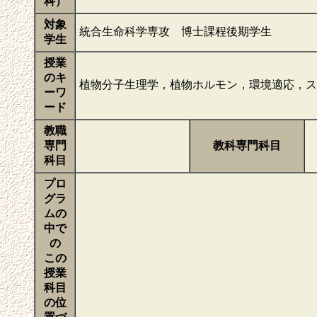
科）
対象
統合生命科学専攻 博士課程後期学生
学生
授業
のキ
植物分子生理学，植物ホルモン，環境適応，
ーワ
ード
教職
専門
教科専門科目
科目
プロ
グラ
ムの
中で
の
この
授業
科目
の位