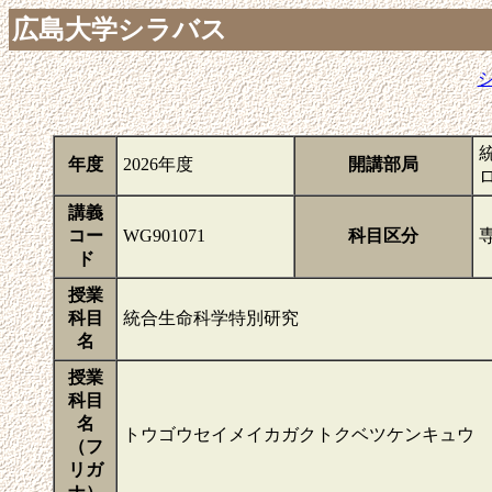
広島大学シラバス
年度
2026年度
開講部局
講義
コー
WG901071
科目区分
ド
授業
科目
統合生命科学特別研究
名
授業
科目
名
トウゴウセイメイカガクトクベツケンキュウ
（フ
リガ