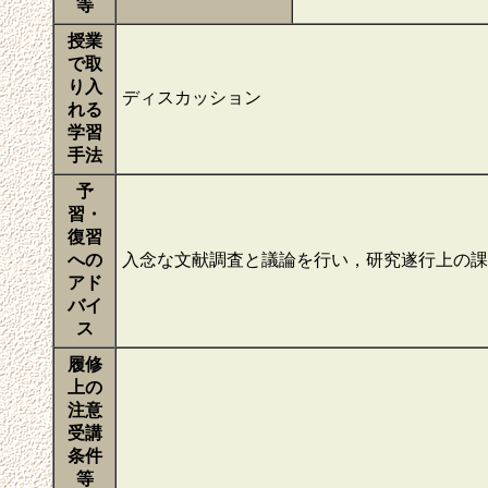
等
授業
で取
り入
ディスカッション
れる
学習
手法
予
習・
復習
への
入念な文献調査と議論を行い，研究遂行上の
アド
バイ
ス
履修
上の
注意
受講
条件
等