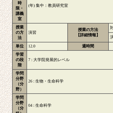
時
(年) 集中：教員研究室
限・
講義
室
授業
授業の方法
の方
演習
【詳細情報】
法
単位
12.0
週時間
学習
の段
7 : 大学院発展的レベル
階
学問
分野
26 : 生物・生命科学
（分
野）
学問
分野
04 : 生命科学
（分