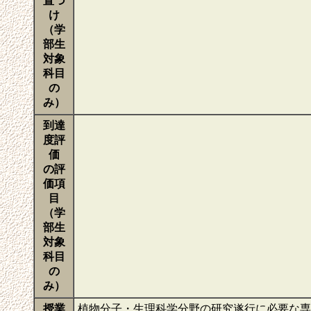
置づ
け
（学
部生
対象
科目
の
み）
到達
度評
価
の評
価項
目
（学
部生
対象
科目
の
み）
授業
植物分子・生理科学分野の研究遂行に必要な専