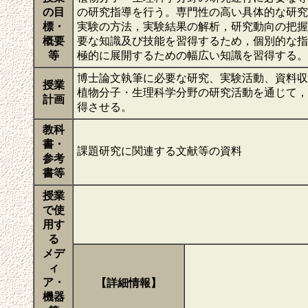
の目
の研究指導を行う。専門性の高い具体的な研究
標・
実験の方法，実験結果の解析，研究動向の把握
概要
要な知識及び技能を習得するため，個別的な指
等
極的に展開するための幅広い知識を習得する
博士論文執筆に必要な研究、実験活動、資料収
授業
植物分子・生理科学分野の研究活動を通じて，
計画
得させる。
教科
書・
課題研究に関連する文献等の資料
参考
書等
授業
で使
用す
る
メデ
ィ
ア・
【詳細情報】
機器