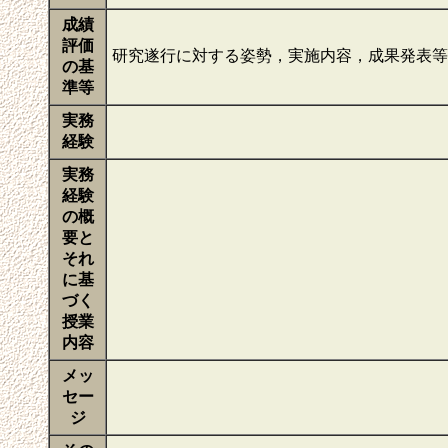
成績
評価
研究遂行に対する姿勢，実施内容，成果発表
の基
準等
実務
経験
実務
経験
の概
要と
それ
に基
づく
授業
内容
メッ
セー
ジ