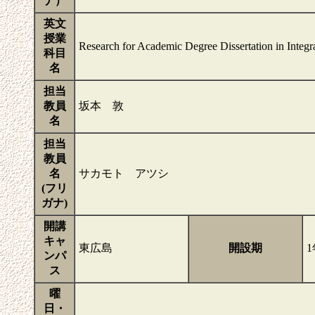
ナ）
英文
授業
Research for Academic Degree Dissertation in Integr
科目
名
担当
教員
坂本 敦
名
担当
教員
名
サカモト アツシ
(フリ
ガナ)
開講
キャ
東広島
開設期
ンパ
ス
曜
日・