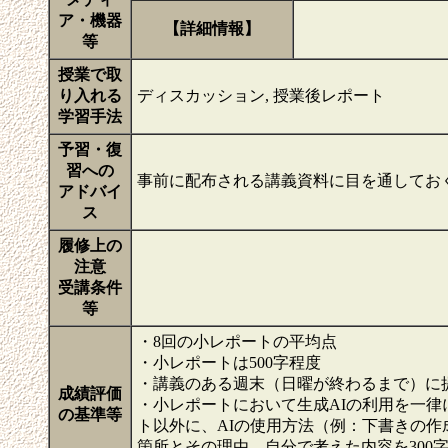
ア・機器
【詳細情報】
等
授業で取
り入れる
ディスカッション, 授業後レポート
学習手法
予習・復
習への
事前に配布される講義資料に目を通してお
アドバイ
ス
履修上の
注意
受講条件
等
・8回の小レポートの平均点
・小レポートは500字程度
・講義のある週末（日曜が終わるまで）に
成績評価
・小レポートにおいて生成AIの利用を一
の基準等
ト以外に、AIの使用方法（例：下書きの作
箇所とその理由、自分で考えた内容を300