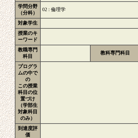
学問分野
02 : 倫理学
（分科）
対象学生
授業のキ
ーワード
教職専門
教科専門科目
科目
プログラ
ムの中で
の
この授業
科目の位
置づけ
（学部生
対象科目
のみ）
到達度評
価