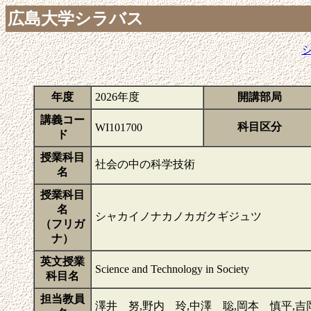
広島大学シラバス
年度
2026年度
開講部局
講義コー
科目区分
WI101700
ド
授業科目
社会の中の科学技術
名
授業科目
名
シャカイノナカノカガクギジュツ
（フリガ
ナ）
英文授業
Science and Technology in Society
科目名
担当教員
澤井 努,野内 玲,中澤 聡,岡本 慎平,