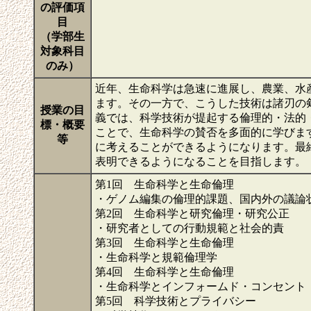
の評価項
目
（学部生
対象科目
のみ）
近年、生命科学は急速に進展し、農業、水
ます。その一方で、こうした技術は諸刃の
授業の目
義では、科学技術が提起する倫理的・法的
標・概要
ことで、生命科学の賛否を多面的に学びま
等
に考えることができるようになります。最
表明できるようになることを目指します。
第1回 生命科学と生命倫理
・ゲノム編集の倫理的課題、国内外の議論
第2回 生命科学と研究倫理・研究公正
・研究者としての行動規範と社会的責
第3回 生命科学と生命倫理
・生命科学と規範倫理学
第4回 生命科学と生命倫理
・生命科学とインフォームド・コンセント
第5回 科学技術とプライバシー