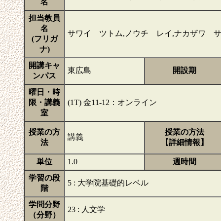
名
担当教員
名
サワイ ツトム,ノウチ レイ,ナカザワ 
(フリガ
ナ)
開講キャ
東広島
開設期
ンパス
曜日・時
限・講義
(1T) 金11-12：オンライン
室
授業の方
授業の方法
講義
法
【詳細情報】
単位
1.0
週時間
学習の段
5 : 大学院基礎的レベル
階
学問分野
23 : 人文学
（分野）