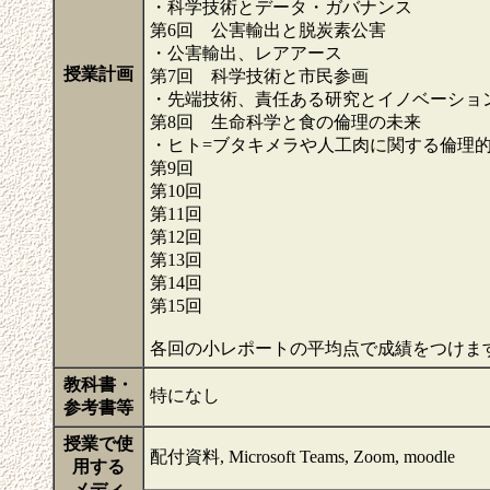
・科学技術とデータ・ガバナンス
第6回 公害輸出と脱炭素公害
・公害輸出、レアアース
授業計画
第7回 科学技術と市民参画
・先端技術、責任ある研究とイノベーショ
第8回 生命科学と食の倫理の未来
・ヒト=ブタキメラや人工肉に関する倫理
第9回
第10回
第11回
第12回
第13回
第14回
第15回
各回の小レポートの平均点で成績をつけま
教科書・
特になし
参考書等
授業で使
配付資料, Microsoft Teams, Zoom, moodle
用する
メディ