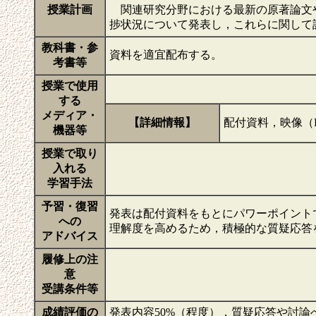
授業計画
関連研究分野における最新の原著論文
捗状況について発表し，これらに関して
教科書・参
資料を適宜配布する。
考書等
授業で使用
する
メディア・
【詳細情報】
配付資料，映像（
機器等
授業で取り
入れる
学習手法
予習・復習
発表は配付資料をもとにパワーポイント
への
理解度を高めるため，積極的な質疑応答
アドバイス
履修上の注
意
受講条件等
成績評価の
発表内容50%（程度），質疑応答や討論