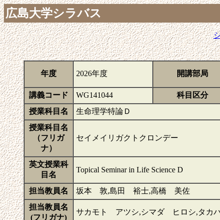
広島大学シラバス
年度
2026年度
開講部局
講義コード
WG141044
科目区分
授業科目名
生命理学特論Ｄ
授業科目名
（フリガ
セイメイリガクトクロンデー
ナ）
英文授業科
Topical Seminar in Life Science D
目名
担当教員名
坂本 敦,島田 裕士,高橋 美佐
担当教員名
サカモト アツシ,シマダ ヒロシ,タカ
(フリガナ)