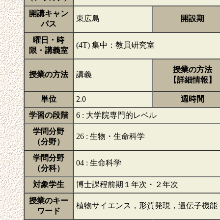
開講キャン
東広島
開設期
パス
曜日・時
(4T) 集中：教員研究室
限・講義室
授業の方法
授業の方法
講義
【詳細情報】
単位
2.0
週時間
学習の段階
6 : 大学院専門的レベル
学問分野
26 : 生物・生命科学
（分野）
学問分野
04 : 生命科学
（分科）
対象学生
博士課程前期１年次・２年次
授業のキー
植物サイエンス，形質発現，遺伝子機能
ワード