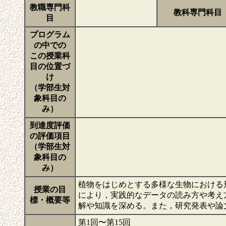
教職専門科
教科専門科目
目
プログラム
の中での
この授業科
目の位置づ
け
（学部生対
象科目の
み）
到達度評価
の評価項目
（学部生対
象科目の
み）
植物をはじめとする多様な生物における
授業の目
により，実践的なデータの読み方や考え
標・概要等
解や知識を深める。また，研究発表や論
第1回〜第15回