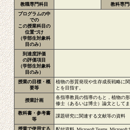
教職専門科目
教科専門
プログラムの中
での
この授業科目の
位置づけ
（学部生対象科
目のみ）
到達度評価
の評価項目
（学部生対象科
目のみ）
授業の目標・概
植物の形質発現や生存成長戦略に関
要等
とを目指す。
各指導教員の指導のもと，植物の形
授業計画
修士（あるいは博士）論文として
教科書・参考書
課題研究に関連する文献等の資料
等
授業で使用する
配付資料, Microsoft Teams, Microsoft 