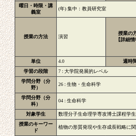
曜日・時限・講
(年) 集中：教員研究室
義室
授業の
授業の方法
演習
【詳細情
単位
4.0
週時
学習の段階
7 : 大学院発展的レベル
学問分野（分
26 : 生物・生命科学
野）
学問分野（分
04 : 生命科学
科）
対象学生
数理分子生命理学専攻博士課程学生
授業のキーワー
植物の形質発現や生存成長戦略に
ド