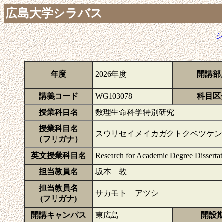
広島大学シラバス
年度
2026年度
開講部
講義コード
WG103078
科目区
授業科目名
数理生命科学特別研究
授業科目名
スウリセイメイカガクトクベツケン
（フリガナ）
英文授業科目名
Research for Academic Degree Dissertat
担当教員名
坂本 敦
担当教員名
サカモト アツシ
(フリガナ)
開講キャンパス
東広島
開設