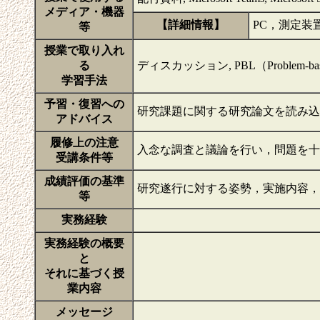
メディア・機器
【詳細情報】
PC，測定装
等
授業で取り入れ
る
ディスカッション, PBL（Problem-base
学習手法
予習・復習への
研究課題に関する研究論文を読み
アドバイス
履修上の注意
入念な調査と議論を行い，問題を
受講条件等
成績評価の基準
研究遂行に対する姿勢，実施内容
等
実務経験
実務経験の概要
と
それに基づく授
業内容
メッセージ