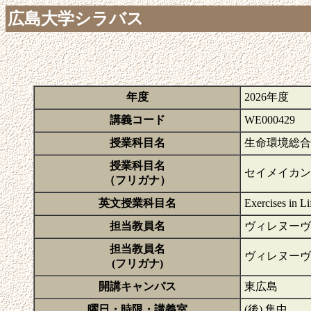
広島大学シラバス
年度
2026年度
講義コード
WE000429
授業科目名
生命環境総合
授業科目名
セイメイカン
（フリガナ）
英文授業科目名
Exercises in L
担当教員名
ヴィレヌーヴ
担当教員名
ヴィレヌーヴ
(フリガナ)
開講キャンパス
東広島
曜日・時限・講義室
(後) 集中