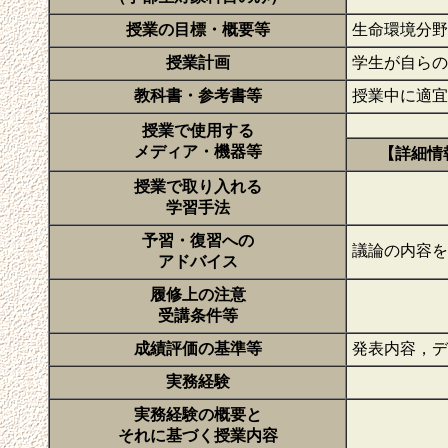
授業の目標・概要等
生命環境分
授業計画
学生が自ら
教科書・参考書等
授業中に適
授業で使用する
メディア・機器等
【詳細情
授業で取り入れる
学習手法
予習・復習への
議論の内容
アドバイス
履修上の注意
受講条件等
成績評価の基準等
発表内容，
実務経験
実務経験の概要と
それに基づく授業内容