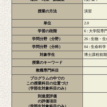
授業の方法
演習
単位
2.0
学習の段階
6 : 大学院
学問分野（分野）
26 : 生物・
学問分野（分科）
04 : 生命科学
対象学生
博士課程前期
授業のキーワード
教職専門科目
プログラムの中での
この授業科目の位置づけ
（学部生対象科目のみ）
到達度評価
の評価項目
（学部生対象科目のみ）