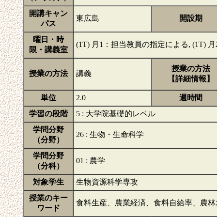
開講キャン
東広島
開設期
パス
曜日・時
(1T) 月1：担当教員の指定による, (1T) 月2
限・講義室
授業の方法
授業の方法
講義
【詳細情報】
単位
2.0
週時間
学習の段階
5 : 大学院基礎的レベル
学問分野
26 : 生物・生命科学
（分野）
学問分野
01 : 農学
（分科）
対象学生
生物資源科学専攻
授業のキー
食料生産、農業経済、食料自給率、農林
ワード