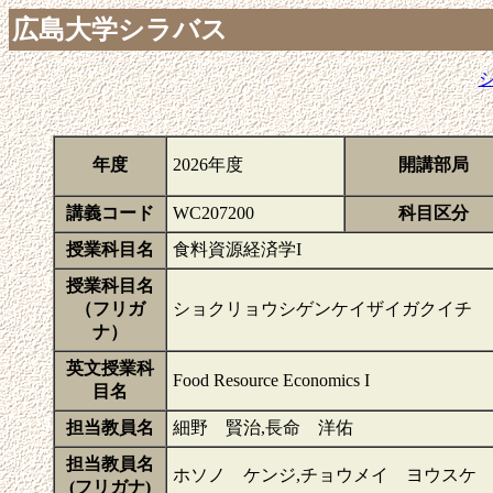
広島大学シラバス
年度
2026年度
開講部局
講義コード
WC207200
科目区分
授業科目名
食料資源経済学I
授業科目名
（フリガ
ショクリョウシゲンケイザイガクイチ
ナ）
英文授業科
Food Resource Economics I
目名
担当教員名
細野 賢治,長命 洋佑
担当教員名
ホソノ ケンジ,チョウメイ ヨウスケ
(フリガナ)