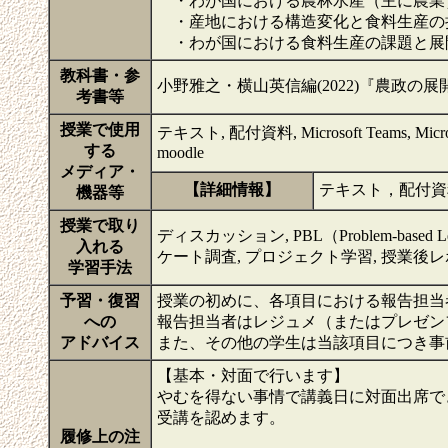
・わが国における農林水産（主に農業
・産地における構造変化と食料生産の
・わが国における食料生産の課題と展
教科書・参
小野雅之・横山英信編(2022)『農政
考書等
授業で使用
テキスト, 配付資料, Microsoft Teams, Mic
する
moodle
メディア・
【詳細情報】
テキスト，配付資
機器等
授業で取り
ディスカッション, PBL（Problem-based L
入れる
ケート調査, プロジェクト学習, 授業後
学習手法
予習・復習
授業の初めに、各項目における報告担当
への
報告担当者はレジュメ（またはプレゼン
アドバイス
また、その他の学生は当該項目につき事
【基本・対面で行います】
やむを得ない事情で講義日に対面出席で
受講を認めます。
履修上の注