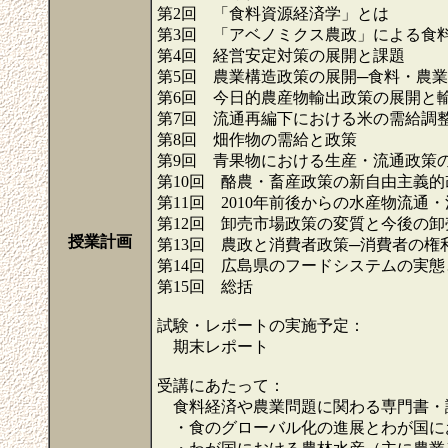
第2回 「食料資源経済学」とは
第3回 「アベノミクス農政」による食
第4回 経営安定対策の展開と課題
第5回 農業構造政策の展開─食料・農
第6回 今日的農産物輸出政策の展開と
第7回 流通再編下における米の需給調
第8回 畑作物の需給と政策
第9回 青果物における生産・流通政策
第10回 酪農・畜産政策の新自由主義
第11回 2010年前後からの水産物流通
第12回 卸売市場政策の変質と今後の卸
授業計画
第13回 農政と消費者政策─消費者の権
第14回 広島県のフードシステムの実態
第15回 総括
試験・レポートの実施予定：
期末レポート
受講にあたって：
食料経済や農業問題に関わる専門書・
・食のグローバル化の進展とわが国に