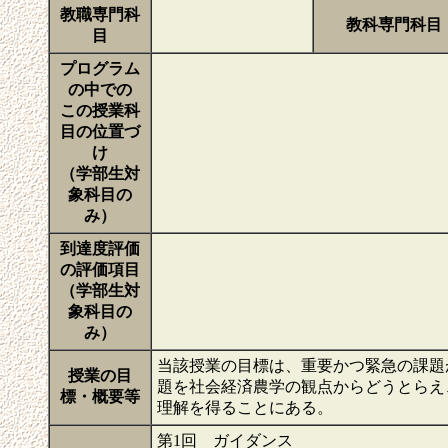
教職専門科
教科専門科目
目
プログラム
の中での
この授業科
目の位置づ
け
（学部生対
象科目の
み）
到達度評価
の評価項目
（学部生対
象科目の
み）
当該授業の目標は、重要かつ緊急の課題
授業の目
題を社会経済農学の観点からどうとらえ
標・概要等
理解を得ることにある。
第1回 ガイダンス