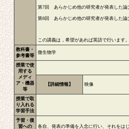
第7回 あらかじめ他の研究者が発表した論
第8回 あらかじめ他の研究者が発表した論
この講義は，希望があれば英語で行います
教科書・
微生物学
参考書等
授業で使
用する
メディ
ア・機器
【詳細情報】
映像
等
授業で取
り入れる
学習手法
予習・復
習への
各自、発表の準備を入念に行い、それをは