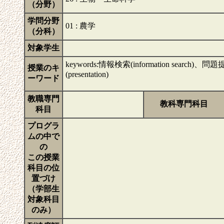
（分野）
学問分野
01 : 農学
（分科）
対象学生
keywords:情報検索(information searc
授業のキ
(presentation)
ーワード
教職専門
教科専門科目
科目
プログラ
ムの中で
の
この授業
科目の位
置づけ
（学部生
対象科目
のみ）