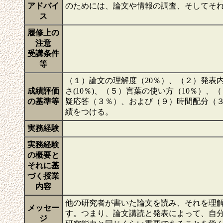
アドバイ
のためには、論文や情報の調査、そしてそ
ス
履修上の
注意
受講条件
等
（１）論文の理解度（20％）、（２）発表内
成績評価
さ(10％)、（５）言葉の使い方（10％）、
の基準等
疑応答（３％）、および（９）時間配分（３
績をつける。
実務経験
実務経験
の概要と
それに基
づく授業
内容
他の研究者が書いた論文を読み、それを理
メッセー
す。つまり、論文講読と発表によって、自
ジ