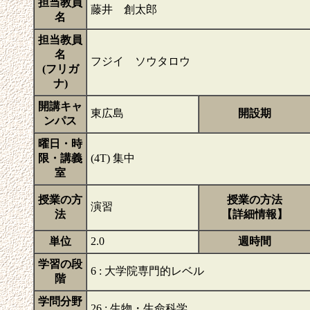
担当教員
藤井 創太郎
名
担当教員
名
フジイ ソウタロウ
(フリガ
ナ)
開講キャ
東広島
開設期
ンパス
曜日・時
限・講義
(4T) 集中
室
授業の方
授業の方法
演習
法
【詳細情報】
単位
2.0
週時間
学習の段
6 : 大学院専門的レベル
階
学問分野
26 : 生物・生命科学