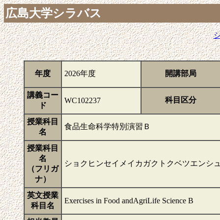
広島大学シラバス
年度
2026年度
開講部局
講義コー
科目区分
WC102237
ド
授業科目
食品生命科学特別演習Ｂ
名
授業科目
名
ショクヒンセイメイカガクトクベツエンシュ
（フリガ
ナ）
英文授業
Exercises in Food andAgriLife Science B
科目名