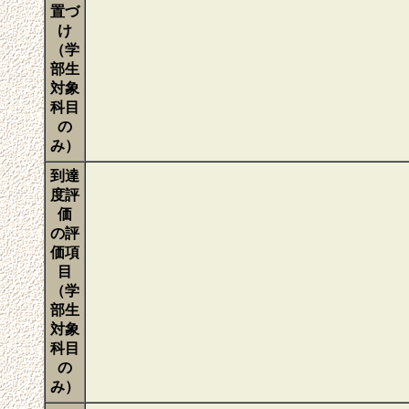
置づ
け
（学
部生
対象
科目
の
み）
到達
度評
価
の評
価項
目
（学
部生
対象
科目
の
み）