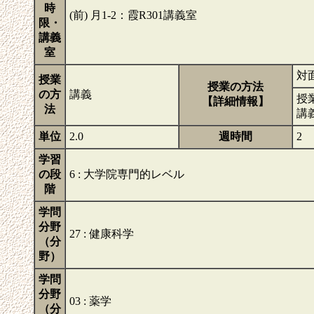
時
(前) 月1-2：霞R301講義室
限・
講義
室
対
授業
授業の方法
の方
講義
授
【詳細情報】
法
講
単位
2.0
週時間
2
学習
の段
6 : 大学院専門的レベル
階
学問
分野
27 : 健康科学
（分
野）
学問
分野
03 : 薬学
（分