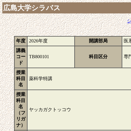
広島大学シラバス
年度
2026年度
開講部局
医
講義
コー
TB800101
科目区分
専
ド
授業
科目
薬科学特講
名
授業
科目
名
ヤッカガクトッコウ
（フ
リガ
ナ）