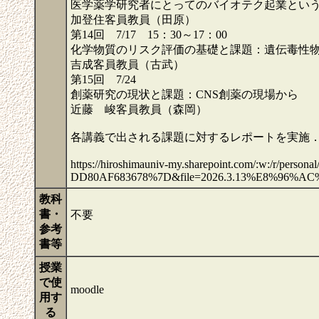
医学薬学研究者にとってのバイオテク起業とい
加登住客員教員（田原）
第14回 7/17 15：30～17：00
化学物質のリスク評価の基礎と課題：遺伝毒性
吉成客員教員（古武）
第15回 7/24
創薬研究の現状と課題：CNS創薬の現場から
近藤 峻客員教員（森岡）
各講義で出される課題に対するレポートを実施
https://hiroshimauniv-my.sharepoint.com/:w:/r/per
DD80AF683678%7D&file=2026.3.13%E8%96%AC
教科
書・
不要
参考
書等
授業
で使
moodle
用す
る