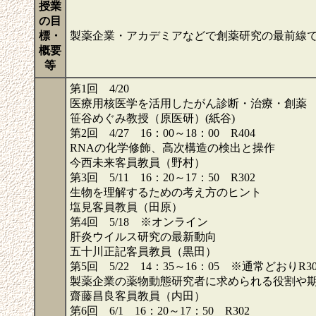
授業
の目
標・
製薬企業・アカデミアなどで創薬研究の最前線
概要
等
第1回 4/20
医療用核医学を活用したがん診断・治療・創薬
笹谷めぐみ教授（原医研）(紙谷)
第2回 4/27 16：00～18：00 R404
RNAの化学修飾、高次構造の検出と操作
今西未来客員教員（野村）
第3回 5/11 16：20～17：50 R302
生物を理解するための考え方のヒント
塩見客員教員（田原）
第4回 5/18 ※オンライン
肝炎ウイルス研究の最新動向
五十川正記客員教員（黒田）
第5回 5/22 14：35～16：05 ※通常どおりR30
製薬企業の薬物動態研究者に求められる役割や
齋藤昌良客員教員（内田）
第6回 6/1 16：20～17：50 R302