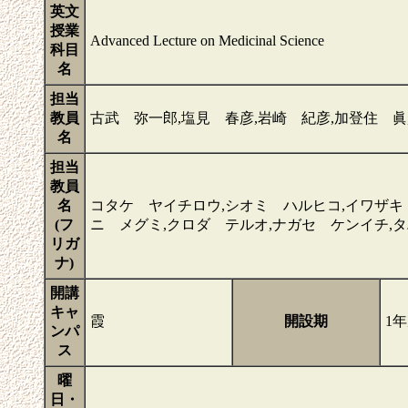
英文
授業
Advanced Lecture on Medicinal Science
科目
名
担当
教員
古武 弥一郎,塩見 春彦,岩崎 紀彦,加登住 眞
名
担当
教員
名
コタケ ヤイチロウ,シオミ ハルヒコ,イワザキ
(フ
ニ メグミ,クロダ テルオ,ナガセ ケンイチ,
リガ
ナ)
開講
キャ
霞
開設期
1
ンパ
ス
曜
日・