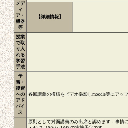
メデ
ィ
ア・
【詳細情報】
機器
等
授業
で取
り入
れる
学習
手法
予
習・
復習
への
各回講義の模様をビデオ撮影しmoodle等に
アド
バイ
ス
原則として対面講義のみ出席と認めます．事情
・4/27は16:30～18:00で実施予定です.