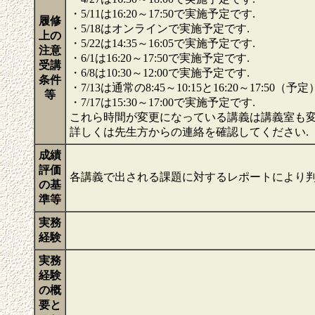
・5/11は16:20～17:50で実施予定です.
履修
・5/18はオンラインで実施予定です.
上の
・5/22は14:35～16:05で実施予定です.
注意
・6/1は16:20～17:50で実施予定です.
受講
・6/8は10:30～12:00で実施予定です.
条件
・7/13は通常の8:45～10:15と16:20～17:5
等
・7/17は15:30～17:00で実施予定です.
これら時間が変更になっている講義は講義室も変
詳しくは先生方からの連絡を確認してください.
成績
評価
各講義で出される課題に対するレポートにより
の基
準等
実務
経験
実務
経験
の概
要と