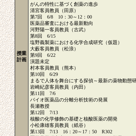
がんの特性に基づく創薬の進歩
清宮客員教員（田原）
第7回 6/8 10：30～12：00
医薬品審査における最新動向
河野陽一客員教員（古武）
第8回 6/15
塩野義製薬における化学合成研究（仮題）
大藪客員教員（松浪）
授業
第9回 6/22
計画
演題未定
村本客員教員（熊本）
第10回 6/29
まるで人体を舞台にする探偵～最新の薬物動態
岩崎紀彦客員教員（内田）
第11回 7/6
バイオ医薬品の分離分析技術の発展
長瀬教授
第12回 7/13
核酸の化学修飾の基礎と核酸医薬の開発
小松康雄客員教員（紙谷）
第13回 7/13 16：20～17：50 R302