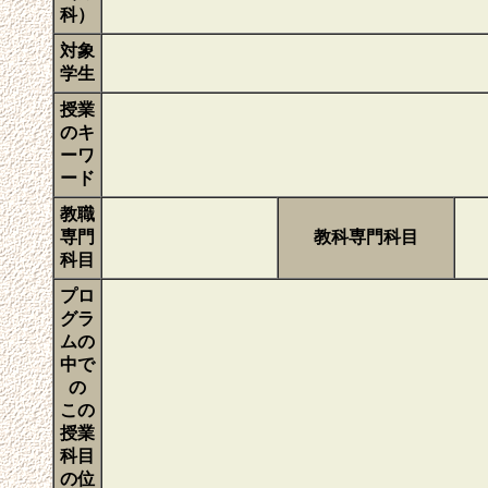
科）
対象
学生
授業
のキ
ーワ
ード
教職
専門
教科専門科目
科目
プロ
グラ
ムの
中で
の
この
授業
科目
の位