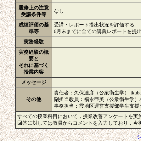
履修上の注意
なし
受講条件等
成績評価の基
受講・レポート提出状況を評価する。
準等
6月末までに全ての講義レポートを提
実務経験
実務経験の概
要と
それに基づく
授業内容
メッセージ
責任者：久保達彦（公衆衛生学） tkubo@hiro
その他
副担当教員：福永亜美（公衆衛生学）afukunaga
事務担当：霞地区運営支援部学生支援グループ（大学院
すべての授業科目において，授業改善アンケートを実
回答に対しては教員からコメントを入力しており，今