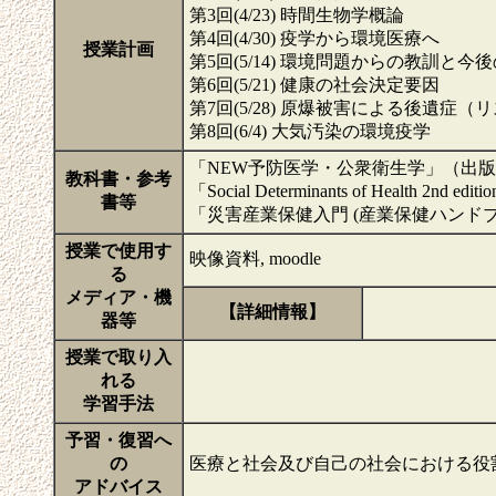
第3回(4/23) 時間生物学概論
第4回(4/30) 疫学から環境医療へ
授業計画
第5回(5/14) 環境問題からの教訓と今
第6回(5/21) 健康の社会決定要因
第7回(5/28) 原爆被害による後遺症
第8回(6/4) 大気汚染の環境疫学
「NEW予防医学・公衆衛生学」（出版社
教科書・参考
「Social Determinants of Health 2nd e
書等
「災害産業保健入門 (産業保健ハンドブ
授業で使用す
映像資料, moodle
る
メディア・機
【詳細情報】
器等
授業で取り入
れる
学習手法
予習・復習へ
の
医療と社会及び自己の社会における役
アドバイス