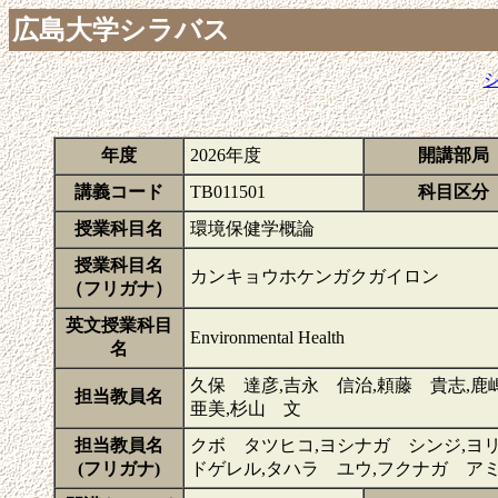
広島大学シラバス
年度
2026年度
開講部局
講義コード
TB011501
科目区分
授業科目名
環境保健学概論
授業科目名
カンキョウホケンガクガイロン
（フリガナ）
英文授業科目
Environmental Health
名
久保 達彦,吉永 信治,頼藤 貴志,鹿嶋 
担当教員名
亜美,杉山 文
担当教員名
クボ タツヒコ,ヨシナガ シンジ,ヨ
(フリガナ)
ドゲレル,タハラ ユウ,フクナガ ア