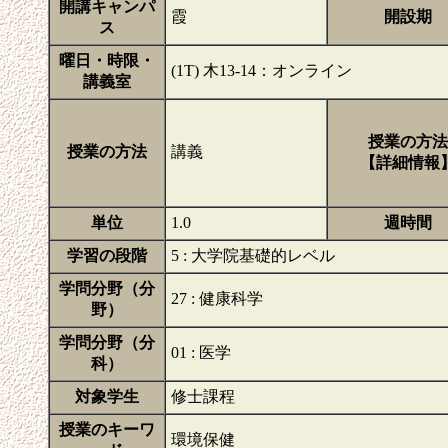
開講キャンパ
霞
開設期
ス
曜日・時限・
(1T) 木13-14：オンライン
講義室
授業の方法
授業の方法
講義
【詳細情報
単位
1.0
週時間
学習の段階
5 : 大学院基礎的レベル
学問分野（分
27 : 健康科学
野）
学問分野（分
01 : 医学
科）
対象学生
修士課程
授業のキーワ
環境保健