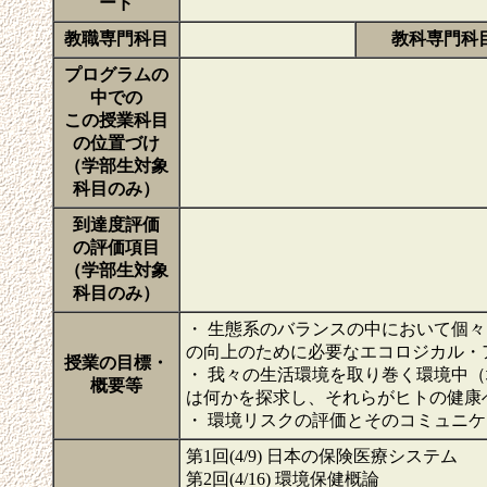
ード
教職専門科目
教科専門科
プログラムの
中での
この授業科目
の位置づけ
（学部生対象
科目のみ）
到達度評価
の評価項目
（学部生対象
科目のみ）
・ 生態系のバランスの中において個
の向上のために必要なエコロジカル・
授業の目標・
・ 我々の生活環境を取り巻く環境中
概要等
は何かを探求し、それらがヒトの健康
・ 環境リスクの評価とそのコミュニ
第1回(4/9) 日本の保険医療システム
第2回(4/16) 環境保健概論