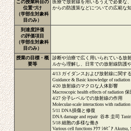
この授業科目の
医療で放射線を用いるうえで必要な
位置づけ
からの防護策などについての広範な
（学部生対象科
目のみ）
到達度評価
の評価項目
（学部生対象科
目のみ）
授業の目標・概
診断や治療で広く用いられている放
要等
ルから理解し、日常での放射線防護
4/13 ガイダンスおよび放射線に関す
Guidance & Basic knowledge of radiat
4/20 放射線のマクロな人体影響
Macroscopic health effects of radiatio
4/27 分子レベルでの放射線の作用
Molecular-scale interactions with radia
5/11 DNA損傷と修復
DNA damage and repair 谷本 圭司 Tanimo
5/18 細胞の多様な働き
Various cell functions ｱｸﾂ ｼﾙﾋﾞｱ Akutsu, 