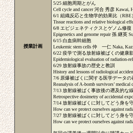
5/25 細胞周期とがん
Cell cycle and cancer 河合 秀彦 Kawai, H
6/1 組織反応と生物学的効果比（RBE
Tissue reactions and relative biological
6/8 エピジェネティクスとゲノム修復
Epigenetics and genome repair 孫 継英 Sun
6/15 白血病幹細胞
授業計画
Leukemic stem cells 仲 一仁 Naka, Kaz
6/22 疫学で測る放射線被ばくの健康
Epidemiological evaluation of radiation-
6/29 放射線事故の歴史と教訓
History and lessons of radiological acc
7/6 原爆被ばくに関する医学データ
Reanalysis of A-bomb survivors’ medi
7/13 放射線被ばく事故後の遡及的な
Retrospective dosimetry of accidental 
7/14 放射線被ばくに対してどう身を守
How can we protect ourselves against r
7/27 放射線被ばくに対してどう身を守
How can we protect ourselves against r