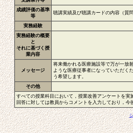
成績評価の基準
聴講実績及び聴講カードの内容（質
等
実務経験
実務経験の概要
と
それに基づく授
業内容
将来働かれる医療施設等で万が一放
メッセージ
ような医療従事者になっていただく
う希望します。
その他
すべての授業科目において，授業改善アンケートを実
回答に対しては教員からコメントを入力しており，今