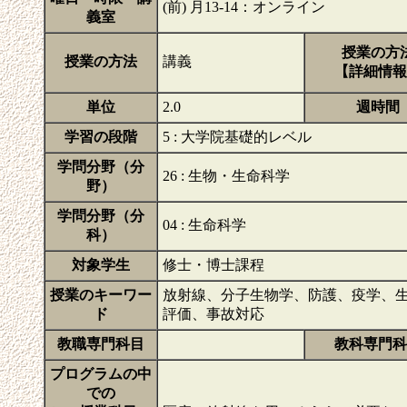
(前) 月13-14：オンライン
義室
授業の方
授業の方法
講義
【詳細情報
単位
2.0
週時間
学習の段階
5 : 大学院基礎的レベル
学問分野（分
26 : 生物・生命科学
野）
学問分野（分
04 : 生命科学
科）
対象学生
修士・博士課程
授業のキーワー
放射線、分子生物学、防護、疫学、生
ド
評価、事故対応
教職専門科目
教科専門科
プログラムの中
での