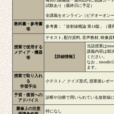
毎回の講義後一週間以内に聴講カー
試験あり（最終日に予定）
全講義をオンライン（ビデオーオン
教科書・参考書
参考書：「放射線概論 第14版」（
等
テキスト, 配付資料, 音声教材, 映像資料, 
当該授業はmo
授業で使用する
講義内容は順次
メディア・機器
【詳細情報】
ください。
等
なお，mood
ます。
授業で取り入れ
る
小テスト／ クイズ形式, 授業後レポ
学習手法
予習・復習への
診断や治療で用いられている放射線
アドバイス
履修上の注意
特になし
受講条件等