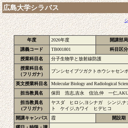
広島大学シラバス
年度
2026年度
開講部局
講義コード
TB001801
科目区分
授業科目名
分子生物学と放射線防護
授業科目名
ブンシセイブツガクトホウシャセン
（フリガナ）
英文授業科目名
Molecular Biology and Radiological Scie
担当教員名
保田 浩志,吉永 信治,仲 一仁,AKUT
担当教員名
ヤスダ ヒロシ,ヨシナガ シンジ,ナ
(フリガナ)
ト ケイジ,カワイ ヒデヒコ
開講キャンパス
霞
開設期
曜日・時限・講