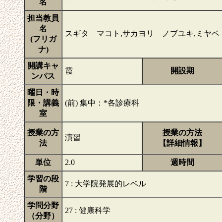
名
担当教員
名
スギタ マコト,サカヨリ ノブユキ,ミヤベ
(フリガ
ナ)
開講キャ
霞
開設期
ンパス
曜日・時
限・講義
(前) 集中：*各診療科
室
授業の方
授業の方法
演習
法
【詳細情報】
単位
2.0
週時間
学習の段
7 : 大学院発展的レベル
階
学問分野
27 : 健康科学
（分野）