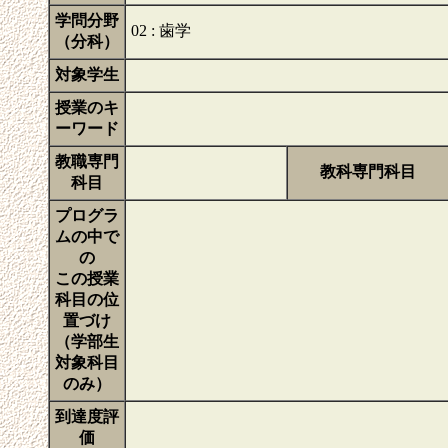
学問分野
02 : 歯学
（分科）
対象学生
授業のキ
ーワード
教職専門
教科専門科目
科目
プログラ
ムの中で
の
この授業
科目の位
置づけ
（学部生
対象科目
のみ）
到達度評
価