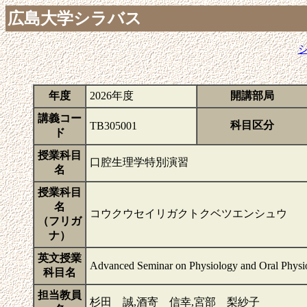
広島大学シラバス
年度
2026年度
開講部局
講義コー
科目区分
TB305001
ド
授業科目
口腔生理学特別演習
名
授業科目
名
コウクウセイリガクトクベツエンシュウ
（フリガ
ナ）
英文授業
Advanced Seminar on Physiology and Oral Physi
科目名
担当教員
杉田 誠,酒寄 信幸,宮部 梨紗子