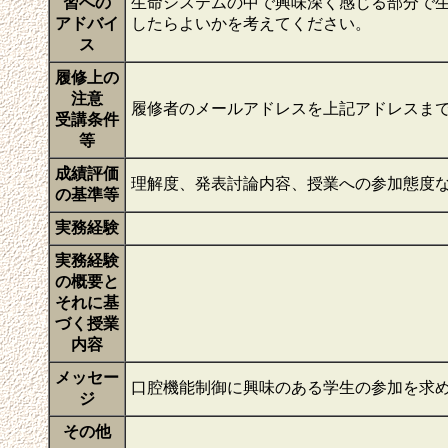
習への
生命システムの中で興味深く感じる部分で
アドバイ
したらよいかを考えてください。
ス
履修上の
注意
履修者のメールアドレスを上記アドレスま
受講条件
等
成績評価
理解度、発表討論内容、授業への参加態度
の基準等
実務経験
実務経験
の概要と
それに基
づく授業
内容
メッセー
口腔機能制御に興味のある学生の参加を求
ジ
その他