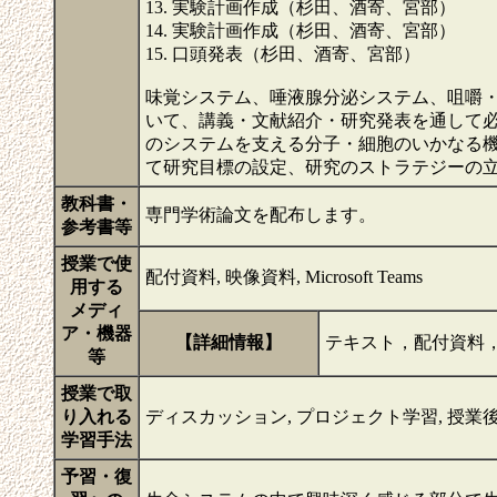
13. 実験計画作成（杉田、酒寄、宮部）
14. 実験計画作成（杉田、酒寄、宮部）
15. 口頭発表（杉田、酒寄、宮部）
味覚システム、唾液腺分泌システム、咀嚼
いて、講義・文献紹介・研究発表を通して
のシステムを支える分子・細胞のいかなる
て研究目標の設定、研究のストラテジーの
教科書・
専門学術論文を配布します。
参考書等
授業で使
配付資料, 映像資料, Microsoft Teams
用する
メディ
ア・機器
【詳細情報】
テキスト，配付資料，
等
授業で取
り入れる
ディスカッション, プロジェクト学習, 授業
学習手法
予習・復