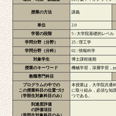
授業の方法
講義
単位
2.0
学習の段階
5 : 大学院基礎的レベル
学問分野（分野）
25 : 理工学
学問分野（分科）
02 : 情報科学
対象学生
博士課程後期
授業のキーワード
機械学習，深層学習，py
教職専門科目
プログラムの中での
本授業は，大学院共通
この授業科目の位置づけ
に取り組み，必須な知
（学部生対象科目のみ）
つである。
到達度評価
の評価項目
（学部生対象科目のみ）