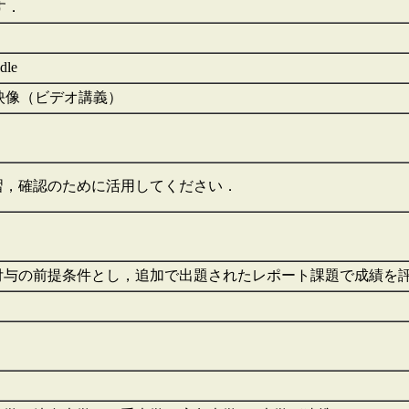
課す．
le
映像（ビデオ講義）
習，確認のために活用してください．
付与の前提条件とし，追加で出題されたレポート課題で成績を