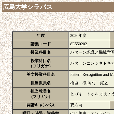
広島大学シラバス
年度
2026年度
講義コード
8E550202
授業科目名
パターン認識と機械学
授業科目名
パターンニンシキトキ
（フリガナ）
英文授業科目名
Pattern Recognition and M
担当教員名
檜垣 徹,岡村 寛之
担当教員名
ヒガキ トオル,オカム
(フリガナ)
開講キャンパス
双方向
曜日・時限・講義室
(4T) 集中：オンライン