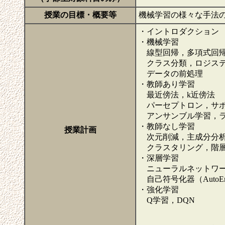
授業の目標・概要等
機械学習の様々な手法の
・イントロダクション
・機械学習
線型回帰，多項式回帰
クラス分類，ロジステ
データの前処理
・教師あり学習
最近傍法，k近傍法
パーセプトロン，サポ
アンサンブル学習，ラ
・教師なし学習
授業計画
次元削減，主成分分析（PCA），
クラスタリング，階層的クラス
・深層学習
ニューラルネットワー
自己符号化器（AutoE
・強化学習
Q学習，DQN