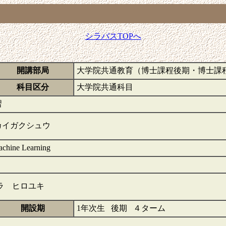
シラバスTOPへ
開講部局
大学院共通教育（博士課程後期・博士課
科目区分
大学院共通科目
習
カイガクシュウ
achine Learning
ラ ヒロユキ
開設期
1年次生 後期 ４ターム