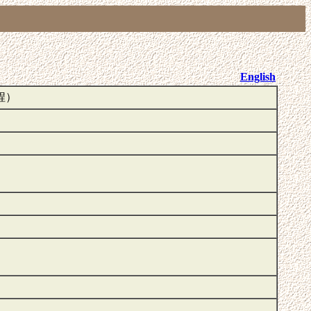
English
程）