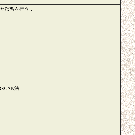
した演習を行う．
BSCAN法