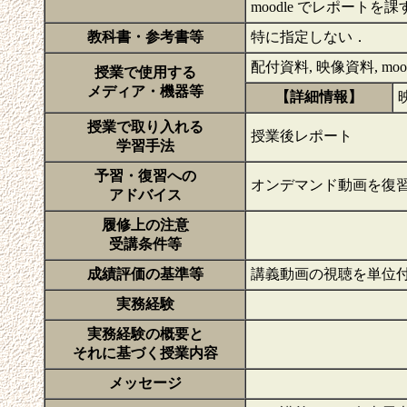
moodle でレポートを
教科書・参考書等
特に指定しない．
配付資料, 映像資料, mood
授業で使用する
メディア・機器等
【詳細情報】
授業で取り入れる
授業後レポート
学習手法
予習・復習への
オンデマンド動画を復
アドバイス
履修上の注意
受講条件等
成績評価の基準等
講義動画の視聴を単位
実務経験
実務経験の概要と
それに基づく授業内容
メッセージ