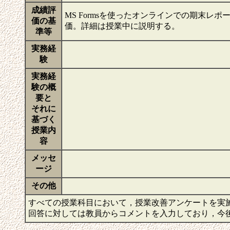
成績評
MS Formsを使ったオンラインでの期末レ
価の基
価。詳細は授業中に説明する。
準等
実務経
験
実務経
験の概
要と
それに
基づく
授業内
容
メッセ
ージ
その他
すべての授業科目において，授業改善アンケートを実
回答に対しては教員からコメントを入力しており，今