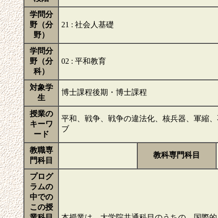
学問分
野（分
21 : 社会人基礎
野）
学問分
野（分
02 : 平和教育
科）
対象学
博士課程後期・博士課程
生
授業の
平和、戦争、戦争の違法化、核兵器、軍縮、
キーワ
ブ
ード
教職専
教科専門科目
門科目
プログ
ラムの
中での
この授
業科目
本授業は，大学院共通科目のうちの，国際的目標である持続