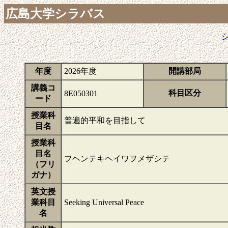
広島大学シラバス
年度
2026年度
開講部局
講義コ
科目区分
8E050301
ード
授業科
普遍的平和を目指して
目名
授業科
目名
フヘンテキヘイワヲメザシテ
（フリ
ガナ）
英文授
業科目
Seeking Universal Peace
名