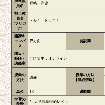
担当教
戸崎 洋史
員名
担当教
員名
トサキ ヒロフミ
(フリガ
ナ)
開講キ
ャンパ
双方向
開設期
ス
曜日・
時限・
(4T) 集中：オンライン
講義室
授業の
授業の方法
講義
方法
【詳細情報】
単位
1.0
週時間
学習の
5 : 大学院基礎的レベル
段階