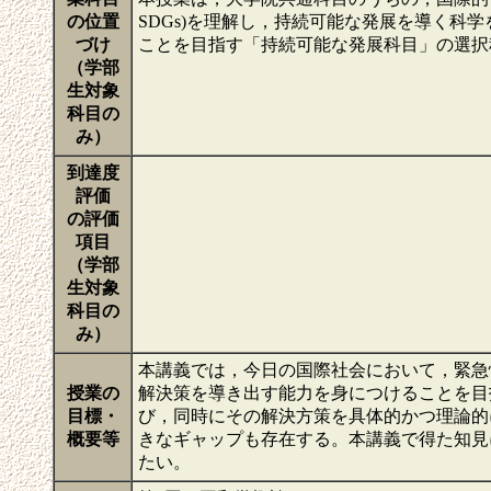
の位置
SDGs)を理解し，持続可能な発展を導く科
づけ
ことを目指す「持続可能な発展科目」の選
（学部
生対象
科目の
み）
到達度
評価
の評価
項目
（学部
生対象
科目の
み）
本講義では，今日の国際社会において，緊急
授業の
解決策を導き出す能力を身につけることを目
目標・
び，同時にその解決方策を具体的かつ理論的
概要等
きなギャップも存在する。本講義で得た知見
たい。