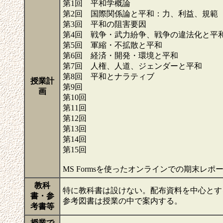
第1回 平和学概論
第2回 国際関係論と平和：力、利益、規範
第3回 平和の阻害要因
第4回 戦争・武力紛争、戦争の違法化と平
第5回 軍縮・不拡散と平和
第6回 経済・開発・環境と平和
第7回 人権、人道、ジェンダーと平和
第8回 平和とナラティブ
授業計
第9回
画
第10回
第11回
第12回
第13回
第14回
第15回
MS Formsを使ったオンラインでの期末レ
教科
特に教科書は設けない。配布資料を中心とす
書・参
参考図書は授業の中で案内する。
考書等
授業で