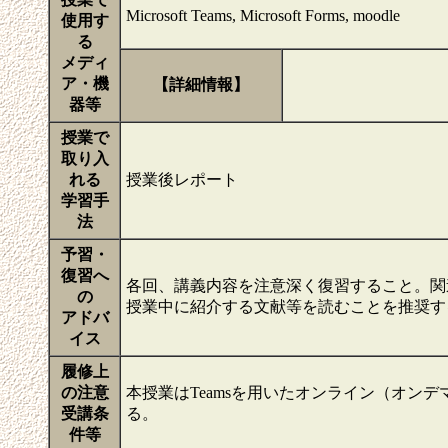
Microsoft Teams, Microsoft Forms, moodle
使用す
る
メディ
ア・機
【詳細情報】
器等
授業で
取り入
れる
授業後レポート
学習手
法
予習・
復習へ
各回、講義内容を注意深く復習すること。関
の
授業中に紹介する文献等を読むことを推奨
アドバ
イス
履修上
の注意
本授業はTeamsを用いたオンライン（オン
受講条
る。
件等