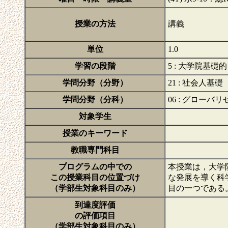
授業の方法
講義
単位
1.0
学習の段階
5 : 大学院基礎
学問分野（分野）
21 : 社会人基礎
学問分野（分科）
06 : グロー
対象学生
授業のキーワード
教職専門科目
プログラムの中での
本授業は，大学院共
この授業科目の位置づけ
な発展を導く科
（学部生対象科目のみ）
目の一つである
到達度評価
の評価項目
（学部生対象科目のみ）