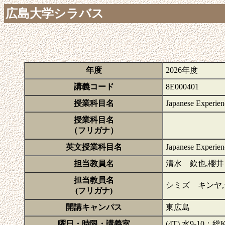
広島大学シラバス
年度
2026年度
講義コード
8E000401
授業科目名
Japanese Experien
授業科目名
（フリガナ）
英文授業科目名
Japanese Experien
担当教員名
清水 欽也,櫻井
担当教員名
シミズ キンヤ,
(フリガナ)
開講キャンパス
東広島
曜日・時限・講義室
(4T) 水9-10：総K