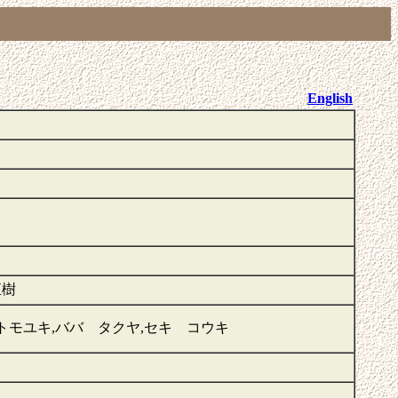
English
恒樹
トモユキ,ババ タクヤ,セキ コウキ