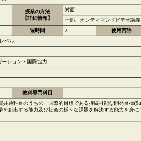
対面
授業の方法
【詳細情報】
一部、オンディマンドビデオ講
週時間
2
使用言語
的レベル
バリゼーション・国際協力
教科専門科目
通科目のうちの，国際的目標である持続可能な開発目標(Sustainable 
学を創出する能力及び社会の様々な課題を解決する能力を身に
。