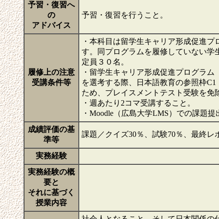
予習・復習へ
の
予習・復習を行うこと。
アドバイス
・本科目は留学生キャリア形成促進プ
す。同プログラムを履修していない学
定員３０名。
履修上の注意
・留学生キャリア形成促進プログラム
受講条件等
を選考する際、日本語教育の参照枠C1
ため、プレイスメントテスト受験を免
・週あたり2コマ受講すること。
・Moodle（広島大学LMS）での課題提
成績評価の基
課題／クイズ30％、試験70％、最終レ
準等
実務経験
実務経験の概
要と
それに基づく
授業内容
社会人となること、そして日本関係の