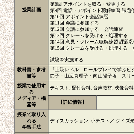
第8回 アポイントを取る・変更する
授業計画
第9回 電話・アポイント聴解練習 課題
第10回 アポイント会話練習
第11回 会議に参加する
第12回 会議に参加する 会話練習
第13回 クレームを受ける・処理する
第14回 意見・クレーム聴解練習 課題②
第15回 クレームを受ける・処理
試験を実施する
教科書・参考
『上級レベル ロールプレイで学ぶビ
書等
節子・山辺真理子・向山陽子著 スリ
授業で使用す
テキスト, 配付資料, 音声教材, 映像資料, m
る
メディア・機
【詳細情報】
器等
授業で取り入
れる
ディスカッション, 小テスト／ クイズ形
学習手法