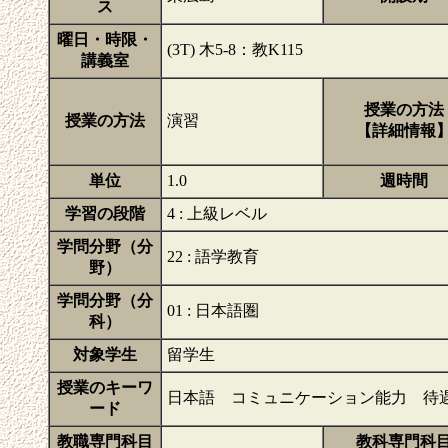
ス
曜日・時限・
(3T) 木5-8：教K115
講義室
授業の方法
授業の方法
演習
【詳細情報
単位
1.0
週時間
学習の段階
4 : 上級レベル
学問分野（分
22 : 語学教育
野）
学問分野（分
01 : 日本語圏
科）
対象学生
留学生
授業のキーワ
日本語 コミュニケーション能力 待
ード
教職専門科目
教科専門科