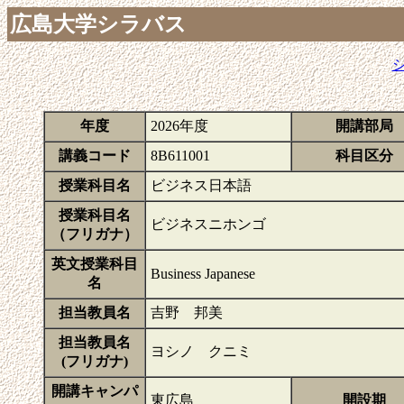
広島大学シラバス
年度
2026年度
開講部局
講義コード
8B611001
科目区分
授業科目名
ビジネス日本語
授業科目名
ビジネスニホンゴ
（フリガナ）
英文授業科目
Business Japanese
名
担当教員名
吉野 邦美
担当教員名
ヨシノ クニミ
(フリガナ)
開講キャンパ
東広島
開設期