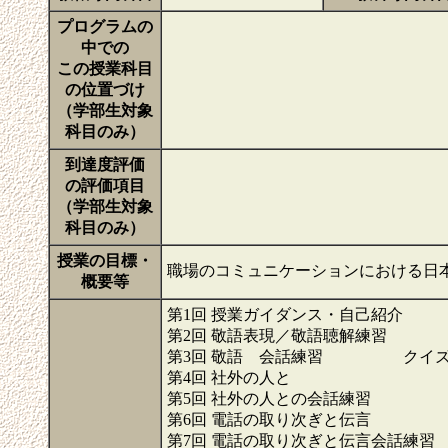
プログラムの
中での
この授業科目
の位置づけ
（学部生対象
科目のみ）
到達度評価
の評価項目
（学部生対象
科目のみ）
授業の目標・
職場のコミュニケーションにおける日
概要等
第1回 授業ガイダンス・自己紹介
第2回 敬語表現／敬語聴解練習
第3回 敬語 会話練習 クイ
第4回 社外の人と
第5回 社外の人との会話練習
第6回 電話の取り次ぎと伝言
第7回 電話の取り次ぎと伝言会話練習