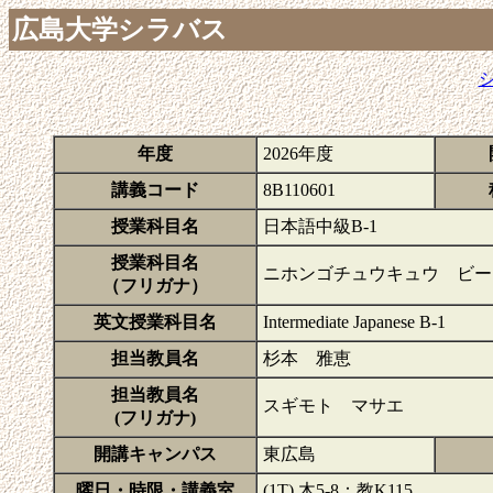
広島大学シラバス
年度
2026年度
講義コード
8B110601
授業科目名
日本語中級B-1
授業科目名
ニホンゴチュウキュウ ビー
（フリガナ）
英文授業科目名
Intermediate Japanese B-1
担当教員名
杉本 雅恵
担当教員名
スギモト マサエ
(フリガナ)
開講キャンパス
東広島
曜日・時限・講義室
(1T) 木5-8：教K115