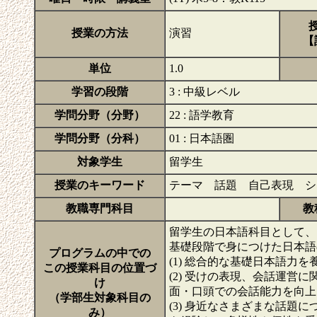
授業の方法
演習
【
単位
1.0
学習の段階
3 : 中級レベル
学問分野（分野）
22 : 語学教育
学問分野（分科）
01 : 日本語圏
対象学生
留学生
授業のキーワード
テーマ 話題 自己表現 
教職専門科目
教
留学生の日本語科目として、
基礎段階で身につけた日本語
プログラムの中での
(1) 総合的な基礎日本語力を
この授業科目の位置づ
(2) 受けの表現、会話運
け
面・口頭での会話能力を向上
（学部生対象科目の
(3) 身近なさまざまな話
み）