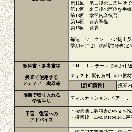
第11回 来日後の日常生活
第12回 来日後の面倒な手
第13回 学習内容復習
第14回 発表準備
第15回 発表
毎週、ワークシートの提出及
学期末には口頭試験(発表)
教科書・参考書等
『ＮＩＪ ─ テーマで学ぶ
テキスト, 配付資料, 音声教材, m
授業で使用する
メディア・機器等
【詳細情報】
授業内
授業で取り入れる
ディスカッション, ペア・リー
学習手法
・授業前に教科書の本文を読
予習・復習への
・授業後、LMS(Moodle
アドバイス