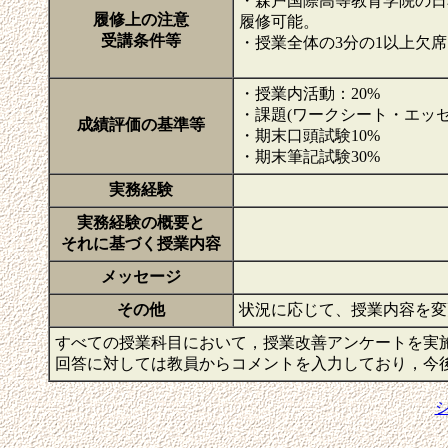
・森戸国際高等教育学院の日
履修上の注意
履修可能。
受講条件等
・授業全体の3分の1以上欠
・授業内活動：20%
・課題(ワークシート・エッセイ
成績評価の基準等
・期末口頭試験10%
・期末筆記試験30%
実務経験
実務経験の概要と
それに基づく授業内容
メッセージ
その他
状況に応じて、授業内容を
すべての授業科目において，授業改善アンケートを実
回答に対しては教員からコメントを入力しており，今