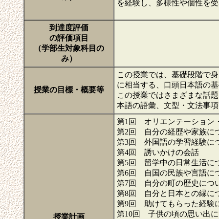
を経験し、多様性や個性を受
到達度評価
の評価項目
（学部生対象科目の
み）
この授業では、基礎段階で身
に相当する、口頭日本語の基
授業の目標・概要等
この授業ではさまざまな話題
本語の語彙、文型・文法事
第1回 オリエンテーション
第2回 自分の経歴や家族に
第3回 外国語の学習経験に
第4回 誘いかけの会話
第5回 留学中の日常生活に
第6回 自国の民族や言語に
第7回 自分の町の歴史につ
第8回 自分と日本との縁に
第9回 助けてもらった経験
第10回 子供の頃の思い出
授業計画