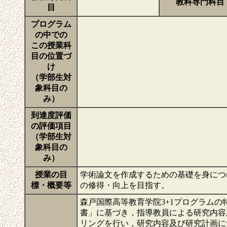
教科専門科目
目
プログラム
の中での
この授業科
目の位置づ
け
（学部生対
象科目の
み）
到達度評価
の評価項目
（学部生対
象科目の
み）
授業の目
学術論文を作成するための基礎を身につ
標・概要等
の修得・向上を目指す。
森戸国際高等教育学院3+1プログラム
書」に基づき，指導教員による研究内容
リングを行い，研究内容及び研究計画に