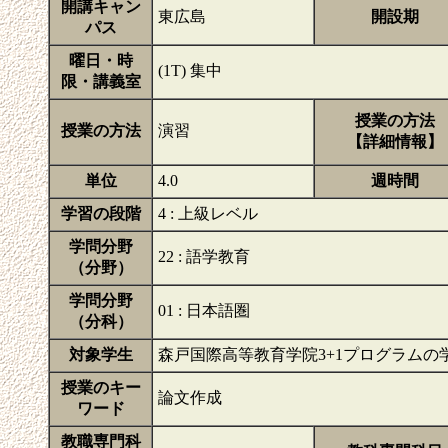
開講キャン
東広島
開設期
パス
曜日・時
(1T) 集中
限・講義室
授業の方法
授業の方法
演習
【詳細情報】
単位
4.0
週時間
学習の段階
4 : 上級レベル
学問分野
22 : 語学教育
（分野）
学問分野
01 : 日本語圏
（分科）
対象学生
森戸国際高等教育学院3+1プログラムの
授業のキー
論文作成
ワード
教職専門科