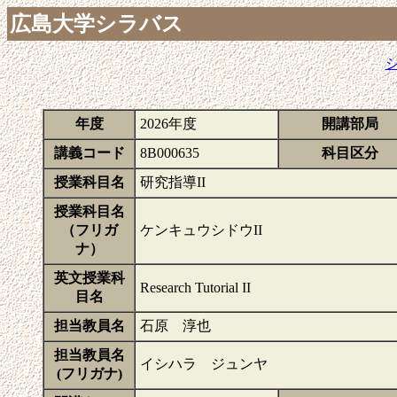
広島大学シラバス
年度
2026年度
開講部局
講義コード
8B000635
科目区分
授業科目名
研究指導II
授業科目名
（フリガ
ケンキュウシドウII
ナ）
英文授業科
Research Tutorial II
目名
担当教員名
石原 淳也
担当教員名
イシハラ ジュンヤ
(フリガナ)