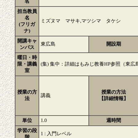
名
担当教員
名
ミズヌマ マサキ,マツシマ タケシ
(フリガ
ナ)
開講キャ
東広島
開設期
ンパス
曜日・時
限・講義
(集) 集中：詳細はもみじ教養HP参照（東広
室
授業の方
授業の方法
講義
法
【詳細情報】
単位
1.0
週時間
学習の段
1 : 入門レベル
階