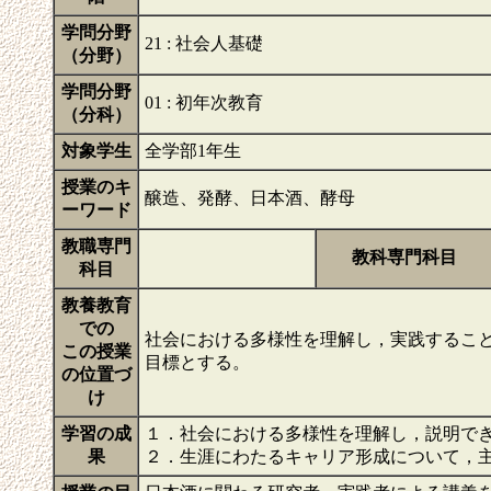
学問分野
21 : 社会人基礎
（分野）
学問分野
01 : 初年次教育
（分科）
対象学生
全学部1年生
授業のキ
醸造、発酵、日本酒、酵母
ーワード
教職専門
教科専門科目
科目
教養教育
での
社会における多様性を理解し，実践するこ
この授業
目標とする。
の位置づ
け
学習の成
１．社会における多様性を理解し，説明で
果
２．生涯にわたるキャリア形成について，