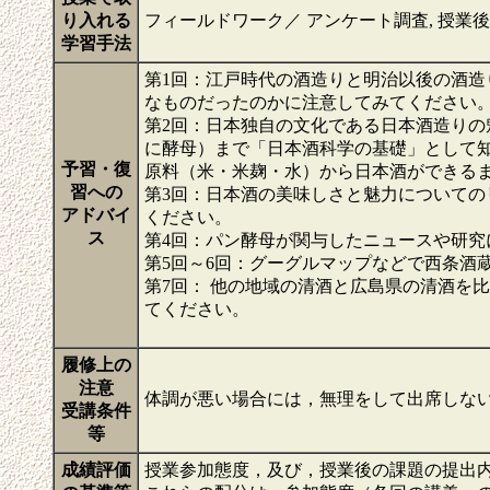
り入れる
フィールドワーク／ アンケート調査, 授業
学習手法
第1回：江戸時代の酒造りと明治以後の酒
なものだったのかに注意してみてください
第2回：日本独自の文化である日本酒造り
に酵母）まで「日本酒科学の基礎」として
予習・復
原料（米・米麹・水）から日本酒ができる
習への
第3回：日本酒の美味しさと魅力についてのリーフレット（ht
アドバイ
ください。
ス
第4回：パン酵母が関与したニュースや研究
第5回～6回：グーグルマップなどで西条酒
第7回： 他の地域の清酒と広島県の清酒を
てください。
履修上の
注意
体調が悪い場合には，無理をして出席しな
受講条件
等
成績評価
授業参加態度，及び，授業後の課題の提出内