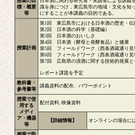
授業の目
日本酒に関わる研究者・実践者による講義
標・概要
識を身につけ，東広島市の地域・文化を知
等
にすることが本講義の目的である。
第1回 東広島市における日本酒の歴史・伝
第2回 日本酒の科学（基礎編）
第3回 日本酒のおいしさ
第4回 日本酒（酵母と発酵食品）と健康
授業計画
第5回 フィールドワーク（西条酒蔵通り見
第6回 フィールドワーク（西条酒蔵通り見
第7回 広島県の清酒に関する技術的発展と
レポート課題を予定
教科書・
講義資料の配布、パワーポイント
参考書等
授業で使
配付資料, 映像資料
用する
メディ
ア・機器
【詳細情報】
オンラインの場合にはT
等
授業で取