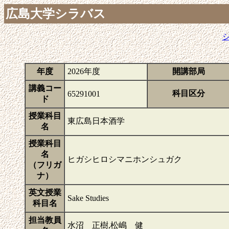
広島大学シラバス
年度
2026年度
開講部局
講義コー
科目区分
65291001
ド
授業科目
東広島日本酒学
名
授業科目
名
ヒガシヒロシマニホンシュガク
（フリガ
ナ）
英文授業
Sake Studies
科目名
担当教員
水沼 正樹,松嶋 健