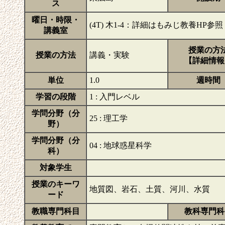
ス
曜日・時限・
(4T) 木1-4：詳細はもみじ教養HP
講義室
授業の方
授業の方法
講義・実験
【詳細情報
単位
1.0
週時間
学習の段階
1 : 入門レベル
学問分野（分
25 : 理工学
野）
学問分野（分
04 : 地球惑星科学
科）
対象学生
授業のキーワ
地質図、岩石、土質、河川、水質
ード
教職専門科目
教科専門科