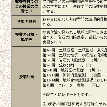
教養教育での
専門教育との有機的関連性を持つ前
この授業の位
識の学習により，基礎学問の論理的
置づけ
とする。
各科目に応じた基礎学問の論理的骨
学習の成果
きる。
地表付近で見られる地球に関するさ
授業の目標・
書き方、岩石の肉眼鑑定、岩石から
概要等
実習を行う。
第1-2回 土壌観察：土壌生成－風
第3-4回 土壌の性質：物理性と化学
第5-6回 岩石の肉眼鑑定 （川口）
第7-8回 鉱物分離 （川口）
第9-10回 地質図の基礎 （川口）
第11-12回 河川流量観測 （齋藤）
授業計画
第13-14回 地球化学計測基礎：pH, 
第15回 クレーター実験 （平山）
実験ごとにレポートを課す。
(注)実験の順序は変更する可能性が