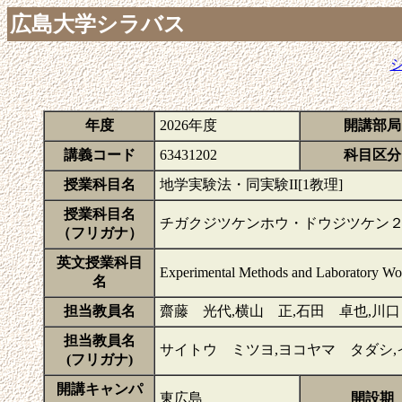
広島大学シラバス
年度
2026年度
開講部局
講義コード
63431202
科目区分
授業科目名
地学実験法・同実験II[1教理]
授業科目名
チガクジツケンホウ・ドウジツケン
（フリガナ）
英文授業科目
Experimental Methods and Laboratory Work
名
担当教員名
齋藤 光代,横山 正,石田 卓也,川
担当教員名
サイトウ ミツヨ,ヨコヤマ タダシ,
(フリガナ)
開講キャンパ
東広島
開設期