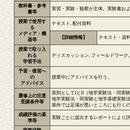
教科書・参考
実習・実験・観察が主体。実験書お
書等
授業で使用す
テキスト, 配付資料
る
メディア・機
【詳細情報】
テキスト・資
器等
授業で取り入
れる
ディスカッション, フィールドワーク
学習手法
予習・復習へ
の
授業中にアドバイスを行う。
アドバイス
原則としてIとII（地学実験法・同実験
履修上の注意
地学実験法・同実験と地学基礎実験
受講条件等
屋外では足場が悪いところにも行く
成績評価の基
実験ごとに提出するレポートにより
準等