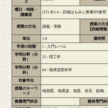
ス
曜日・時限・
(1T) 水1-4：詳細はもみじ教養HP
講義室
授業の方
授業の方法
講義・実験
【詳細情報
単位
1.0
週時間
学習の段階
1 : 入門レベル
学問分野（分
25 : 理工学
野）
学問分野（分
04 : 地球惑星科学
科）
対象学生
授業のキーワ
地形図、地震波、地質、岩石、鉱物
ード
教職専門科目
教科専門科