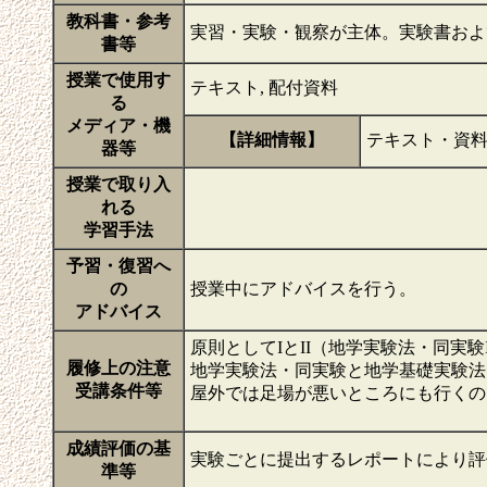
教科書・参考
実習・実験・観察が主体。実験書お
書等
授業で使用す
テキスト, 配付資料
る
メディア・機
【詳細情報】
テキスト・資
器等
授業で取り入
れる
学習手法
予習・復習へ
の
授業中にアドバイスを行う。
アドバイス
原則としてIとII（地学実験法・同実験
履修上の注意
地学実験法・同実験と地学基礎実験法
受講条件等
屋外では足場が悪いところにも行くの
成績評価の基
実験ごとに提出するレポートにより
準等