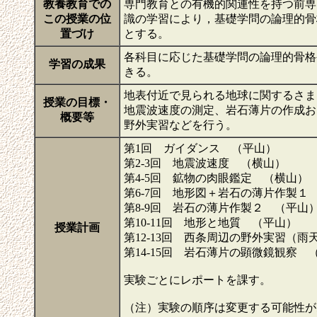
教養教育での
専門教育との有機的関連性を持つ前専
この授業の位
識の学習により，基礎学問の論理的骨
置づけ
とする。
各科目に応じた基礎学問の論理的骨格
学習の成果
きる。
地表付近で見られる地球に関するさま
授業の目標・
地震波速度の測定、岩石薄片の作成お
概要等
野外実習などを行う。
第1回 ガイダンス （平山）
第2-3回 地震波速度 （横山）
第4-5回 鉱物の肉眼鑑定 （横山）
第6-7回 地形図＋岩石の薄片作製１
第8-9回 岩石の薄片作製２ （平山
第10-11回 地形と地質 （平山）
授業計画
第12-13回 西条周辺の野外実習（
第14-15回 岩石薄片の顕微鏡観察 
実験ごとにレポートを課す。
（注）実験の順序は変更する可能性