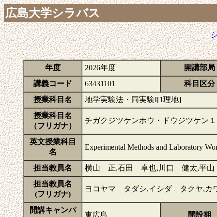
広島大学シラバス
年度
2026年度
開講部局
講義コード
63431101
科目区分
授業科目名
地学実験法・同実験I[1理地]
授業科目名
チガクジツケンホウ・ドウジツケン１
（フリガナ）
英文授業科目
Experimental Methods and Laboratory Work
名
担当教員名
横山 正,石田 卓也,川口 健太,平山
担当教員名
ヨコヤマ タダシ,イシダ タクヤ,カ
(フリガナ)
開講キャンパ
東広島
開設期