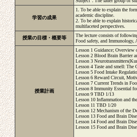
Subject”. The latter group of s
1. To be able to explain the fo
academic discipline.
学習の成果
2. To be able to explain histori
multifaceted perspectives.
The lecture consists of followin
授業の目標・概要等
Food safety, and Immunology, 
Lesson 1 Guidance; Overview o
Lesson 2 Blood Brain Barrier a
Lesson 3 Neurotransmitters(K
Lesson 4 Taste and smell: The
Lesson 5 Food Intake Regulat
Lesson 6 Reward Circuit, Moti
Lesson 7 Current Trends in Fo
Lesson 8 Immunity Essential fo
授業計画
Lesson 9 TBD 1/13
Lesson 10 Inflammation and th
Lesson 11 TBD 1/20
Lesson 12 Mechanism of the De
Lesson 13 Food and Brain Disea
Lesson 14 Food and Brain Dise
Lesson 15 Food and Brain Dise