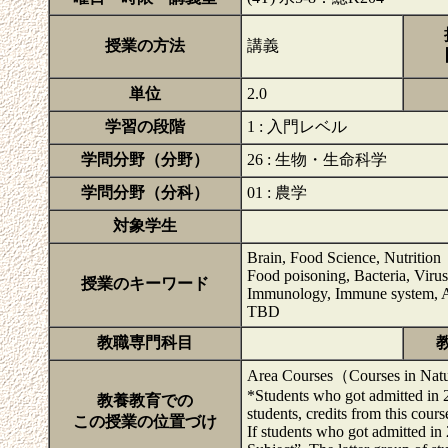
授業の方法
講義
単位
2.0
学習の段階
1 : 入門レベル
学問分野（分野）
26 : 生物・生命科学
学問分野（分科）
01 : 農学
対象学生
Brain, Food Science, Nutrition
Food poisoning, Bacteria, Virus
授業のキーワード
Immunology, Immune system, A
TBD
教職専門科目
Area Courses（Courses in Nat
*Students who got admitted in 2
教養教育での
students, credits from this cour
この授業の位置づけ
If students who got admitted in 