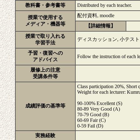
教科書・参考書等
Distributed by each teacher.
配付資料, moodle
授業で使用する
メディア・機器等
【詳細情報】
授業で取り入れる
ディスカッション, 小テスト
学習手法
予習・復習への
Follow the instruction of each l
アドバイス
履修上の注意
受講条件等
Class participation 20%, Short 
Weight for each lecturer: Ku
90-100% Excellent (S)
成績評価の基準等
80-89 Very Good (A)
70-79 Good (B)
60-69 Fair (C)
0-59 Fail (D)
実務経験