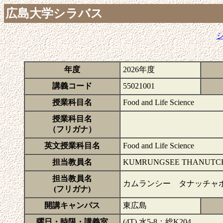
広島大学シラバス
年度
2026年度
講義コード
55021001
授業科目名
Food and Life Science
授業科目名
（フリガナ）
英文授業科目名
Food and Life Science
担当教員名
KUMRUNGSEE THANU
担当教員名
カムランシー タナッチャポ
(フリガナ)
開講キャンパス
東広島
曜日・時限・講義室
(4T) 水5-8：総K204