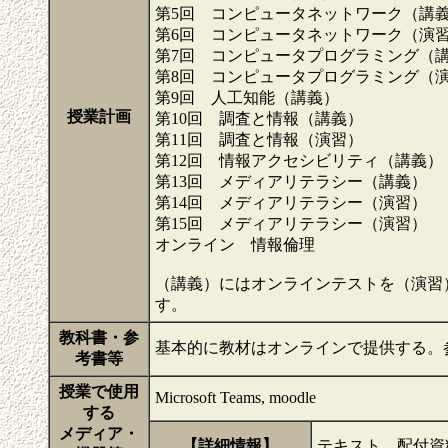
第5回 コンピュータネットワーク（講
第6回 コンピュータネットワーク（演
第7回 コンピュータプログラミング（
第8回 コンピュータプログラミング（
第9回 人工知能（講義）
授業計画
第10回 調査と情報（講義）
第11回 調査と情報（演習）
第12回 情報アクセシビリティ（講義）
第13回 メディアリテラシー（講義）
第14回 メディアリテラシー（演習）
第15回 メディアリテラシー（演習）
オンライン 情報倫理
（講義）にはオンラインテストを（演習
す。
教科書・参
基本的に教材はオンラインで提供する。
考書等
授業で使用
Microsoft Teams, moodle
する
メディア・
【詳細情報】
テキスト、配付資