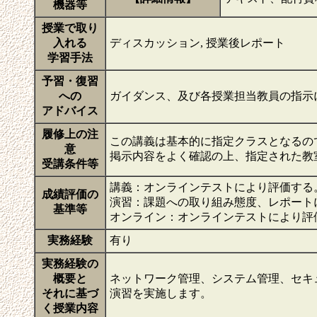
機器等
授業で取り
入れる
ディスカッション, 授業後レポート
学習手法
予習・復習
への
ガイダンス、及び各授業担当教員の指示
アドバイス
履修上の注
この講義は基本的に指定クラスとなるの
意
掲示内容をよく確認の上、指定された
受講条件等
講義：オンラインテストにより評価する
成績評価の
演習：課題への取り組み態度、レポート
基準等
オンライン：オンラインテストにより評
実務経験
有り
実務経験の
概要と
ネットワーク管理、システム管理、セキ
それに基づ
演習を実施します。
く授業内容