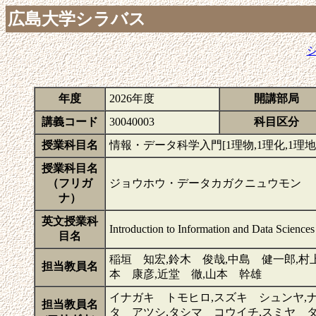
広島大学シラバス
年度
2026年度
開講部局
講義コード
30040003
科目区分
授業科目名
情報・データ科学入門[1理物,1理化,1理地,1
授業科目名
（フリガ
ジョウホウ・データカガクニュウモン
ナ）
英文授業科
Introduction to Information and Data Sciences
目名
稲垣 知宏,鈴木 俊哉,中島 健一郎,村
担当教員名
本 康彦,近堂 徹,山本 幹雄
イナガキ トモヒロ,スズキ シュンヤ,
担当教員名
タ アツシ,タシマ コウイチ,スミヤ タ