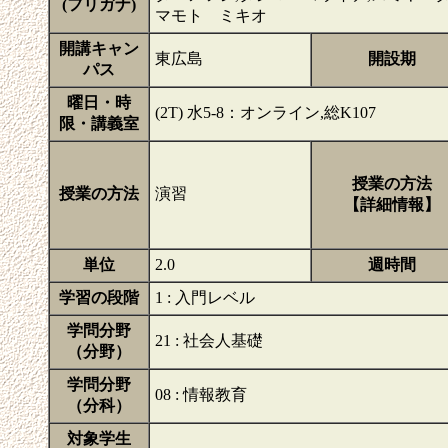
(フリガナ)
マモト ミキオ
開講キャン
東広島
開設期
パス
曜日・時
(2T) 水5-8：オンライン,総K107
限・講義室
授業の方法
授業の方法
演習
【詳細情報】
単位
2.0
週時間
学習の段階
1 : 入門レベル
学問分野
21 : 社会人基礎
（分野）
学問分野
08 : 情報教育
（分科）
対象学生