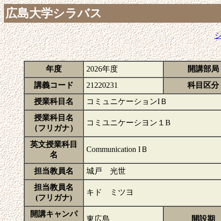
広島大学シラバス
年度
2026年度
開講部局
講義コード
21220231
科目区分
授業科目名
コミュニケーションIＢ
授業科目名
コミユニケーシヨン１B
（フリガナ）
英文授業科目
Communication IＢ
名
担当教員名
城戸 光世
担当教員名
キド ミツヨ
(フリガナ)
開講キャンパ
東広島
開設期