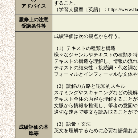
すること。
アドバイス
（学習支援室［英語］：https://www.flare.hiro
履修上の注意
受講条件等
成績評価は次の観点から行う。
（1）テキストの種類と構造
様々なジャンルやテキストの種類を特
テキストの構造を理解し、情報の流れ
テキストの結束性（接続詞・代名詞な
フォーマルとインフォーマルな文体や
（2）読解の方略と認知的スキル
スキミングやスキャニングなどの読解
テキスト全体の内容を理解することが
文脈から情報を推測し、筆者の意図や
適切な速さで英文を読み取ることがで
（3）語彙・文法
成績評価の基
英文を理解するために必要な語彙およ
準等