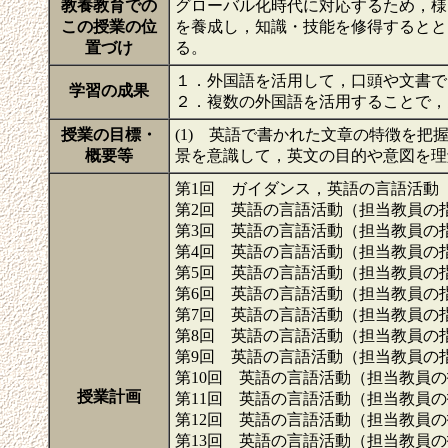
教養教育での
グローバル化時代に対応するため，様
この授業の位
を養成し，知識・技能を修得するとと
置づけ
る。
１．外国語を活用して，口頭や文書で
学習の成果
２．複数の外国語を活用することで
授業の目標・
(1) 英語で書かれた文章の特徴を
概要等
景を意識して，英文の目的や意図を
第1回 ガイダンス，英語の言語活動
第2回 英語の言語活動（担当教員の
第3回 英語の言語活動（担当教員の
第4回 英語の言語活動（担当教員の
第5回 英語の言語活動（担当教員の
第6回 英語の言語活動（担当教員の
第7回 英語の言語活動（担当教員の
第8回 英語の言語活動（担当教員の
第9回 英語の言語活動（担当教員の
第10回 英語の言語活動（担当教員
授業計画
第11回 英語の言語活動（担当教員
第12回 英語の言語活動（担当教員
第13回 英語の言語活動（担当教員