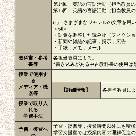
第14回 英語の言語活動（担当教員
第15回 英語の言語活動（担当教員
(1) さまざまなジャンルの文章を用
＜例＞
・語彙を調整した読み物（フィクショ
・新聞や雑誌の記事，掲示，広告
・手紙，メモ，メール
教科書・参考
各担当教員による。
書等
*書き込みがある中古教科書の使用は
授業で使用す
る
メディア・機
【詳細情報】
各担当教員に
器等
授業で取り入
れる
学習手法
予習・復習等，授業時間以外にも積極
予習・復習へ
学習支援室では授業内容の理解促進の
の