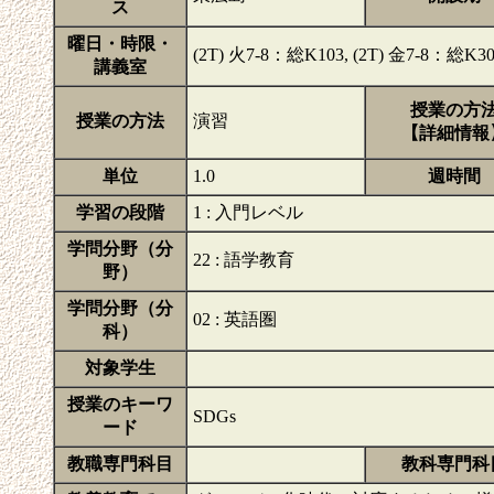
ス
曜日・時限・
(2T) 火7-8：総K103, (2T) 金7-8：総K3
講義室
授業の方
授業の方法
演習
【詳細情報
単位
1.0
週時間
学習の段階
1 : 入門レベル
学問分野（分
22 : 語学教育
野）
学問分野（分
02 : 英語圏
科）
対象学生
授業のキーワ
SDGs
ード
教職専門科目
教科専門科