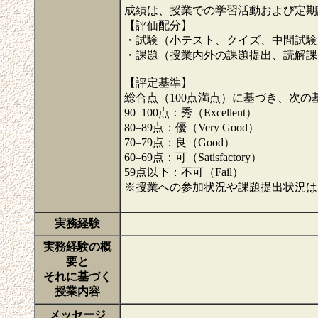
成績は、授業での学習活動および定期
【評価配分】
・試験（小テスト、クイズ、中間試験、
・課題（授業内外の課題提出、読解課題
【評定基準】
総合点（100点満点）に基づき、次の
90–100点：秀（Excellent）
80–89点：優（Very Good）
70–79点：良（Good）
60–69点：可（Satisfactory）
59点以下：不可（Fail）
※授業への参加状況や課題提出状況は
実務経験
実務経験の概
要と
それに基づく
授業内容
メッセージ