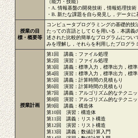
（能力・技能）
・A. 情報基盤の開発技術，情報処理技
・B. 新たな課題を自ら発見し，データ
コンピュータプログラミングの基礎的技
授業の目
たっての言語としてＣを用いる．本講義
標・概要等
述された比較的簡単なプログラムについ
みを理解し，それらを利用したプログラ
第1回 講義：ファイル処理
第2回 演習：ファイル処理
第3回 講義：標準入力，標準出力，標
第4回 演習：標準入力，標準出力，標
第5回 講義：計算時間の見積もり
第6回 演習：計算時間の見積もり
第7回 講義：アルゴリズム的なテクニッ
第8回 演習：アルゴリズム的なテクニッ
授業計画
第9回 講義：構造体
第10回 演習：構造体
第11回 講義：リスト構造
第12回 演習：リスト構造
第13回 講義：数値計算入門