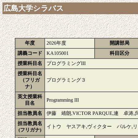
広島大学シラバス
年度
2026年度
開講部局
講義コード
KA105001
科目区分
授業科目名
プログラミングIII
授業科目名
（フリガ
プログラミング３
ナ）
英文授業科
Programming III
目名
担当教員名
伊藤 靖朗,VICTOR PARQUE,連 卓涛
担当教員名
イトウ ヤスアキ,ヴィクター パルケ,
(フリガナ)