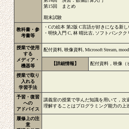
第14回 演習：数値計算入門
第15回 まとめ
期末試験
・Cの絵本 第2版 C言語が好きになる新し
教科書・参
・明快入門 C, 林 晴比古, ソフトバンククリエイティ
考書等
授業で使用
配付資料, 映像資料, Microsoft Stream, mood
する
メディア・
【詳細情報】
配付資料，映像（ビ
機器等
授業で取り
入れる
学習手法
予習・復習
講義室の授業で学んだ知識を用いて，次
への
理解することはプログラミング能力の上
アドバイス
履修上の注
意