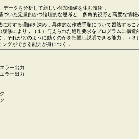
術，データを分析して新しい付加価値を生む技術．
に基づいた定量的かつ論理的な思考と，多角的視野と高度な情
法に対する理解を深め，具体的な作成手順について習熟するこ
の履修により，（１）与えられた処理要求をプログラムに構造
て，それがどのように動くのかを把握し説明できる能力，（３
ミングができる能力が身につく．
準エラー出力
準エラー出力
ク
ク