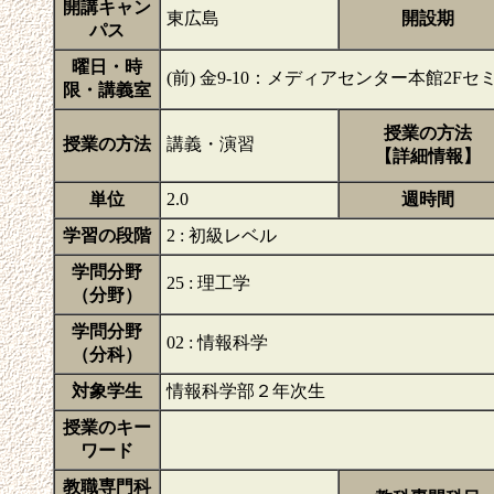
開講キャン
東広島
開設期
パス
曜日・時
(前) 金9-10：メディアセンター本館2F
限・講義室
授業の方法
授業の方法
講義・演習
【詳細情報】
単位
2.0
週時間
学習の段階
2 : 初級レベル
学問分野
25 : 理工学
（分野）
学問分野
02 : 情報科学
（分科）
対象学生
情報科学部２年次生
授業のキー
ワード
教職専門科