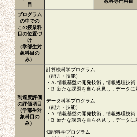
教科専門科目
目
プログラム
の中での
この授業科
目の位置づ
け
（学部生対
象科目の
み）
計算機科学プログラム
（能力・技能）
・A. 情報基盤の開発技術，情報処理技
・B. 新たな課題を自ら発見し，データ
到達度評価
データ科学プログラム
の評価項目
（能力・技能）
（学部生対
・A. 情報基盤の開発技術，情報処理技
象科目の
・B. 新たな課題を自ら発見し，データ
み）
知能科学プログラム