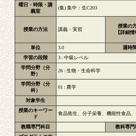
曜日・時限・講
(集) 集中：生C203
義室
授業の
授業の方法
講義・実習
【詳細情
単位
3.0
週時
学習の段階
3 : 中級レベル
学問分野（分
26 : 生物・生命科学
野）
学問分野（分
01 : 農学
科）
対象学生
授業のキーワー
食品衛生、分子栄養、機能性食品、海洋
ド
教職専門科目
教科専門