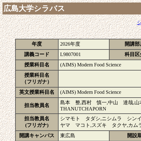
広島大学シラバス
年度
2026年度
開講部
講義コード
L9807001
科目区
授業科目名
(AIMS) Modern Food Science
授業科目名
（フリガナ）
英文授業科目名
(AIMS) Modern Food Science
島本 整,西村 慎一,中山 達哉,山本
担当教員名
THANUTCHAPORN
担当教員名
シマモト タダシ,ニシムラ シンイ
(フリガナ)
ヤマ マコト,スズキ タクヤ,カ
開講キャンパス
東広島
開設