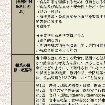
（学部生対
・食品科学を理解するために必須となる
象科目の
・食品及び食品素材の安全性の分析・評
み）
（能力・技能）
・海洋資源・畜産資源から食品を製造す
的方策に関する
考察能力
分子農学生命科学プログラム
（総合的な力）
・周辺領域の情報を収集して，専門分野
から総合的に考える能力
食中毒をはじめとする飲食に起因する健
かつ総合的な考え方を身につけることを
授業の目
全性はどのようにして確保されているの
標・概要等
生状況と原因物質、原因食品、予防対策
法、食品製造とHACCPについても論及
第1回 序論：講義の概要と目標、飲食
第2回 食品の安全性確保：食品安全行
第3回 食品・環境と微生物：微生物の
第4回 食中毒概論：食中毒の分類と発