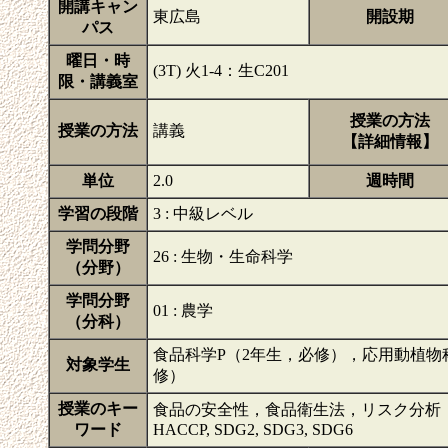
開講キャン
東広島
開設期
パス
曜日・時
(3T) 火1-4：生C201
限・講義室
授業の方法
授業の方法
講義
【詳細情報】
単位
2.0
週時間
学習の段階
3 : 中級レベル
学問分野
26 : 生物・生命科学
（分野）
学問分野
01 : 農学
（分科）
食品科学P（2年生，必修），応用動植物
対象学生
修）
授業のキー
食品の安全性，食品衛生法，リスク分析
ワード
HACCP, SDG2, SDG3, SDG6