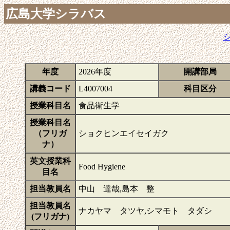
広島大学シラバス
年度
2026年度
開講部局
講義コード
L4007004
科目区分
授業科目名
食品衛生学
授業科目名
（フリガ
ショクヒンエイセイガク
ナ）
英文授業科
Food Hygiene
目名
担当教員名
中山 達哉,島本 整
担当教員名
ナカヤマ タツヤ,シマモト タダシ
(フリガナ)