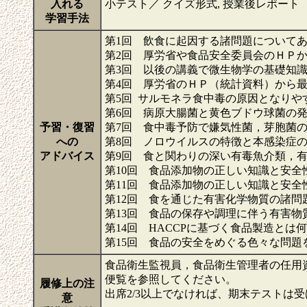
入れる
小テスト／ クイズ形式, 授業後レポート
学習手法
第1回 飲食に起因する諸問題について
第2回 厚労省や食品安全委員会のＨＰ
第3回 以後の講義で微生物学の基礎知
第4回 厚労省のＨＰ（統計資料）から
第5回 サルモネラ食中毒の原因となりや
第6回 病原大腸菌と黄色ブドウ球菌の
予習・復習
第7回 食中毒予防で嫌気性菌，芽胞菌
への
第8回 ノロウイルスの特徴と本感染症
アドバイス
第9回 食と関わりの深い有毒魚介類，
第10回 食品添加物の正しい知識と安全
第11回 食品添加物の正しい知識と安全
第12回 食を通じた有害化学物質の諸問
第13回 食品の保存や調理に伴う有害物
第14回 HACCPに基づく食品製造と
第15回 食品の安全をめぐる色々な問題
食品衛生監視員，食品衛生管理者の任用
便覧を参照してください。
履修上の注
出席2/3以上でなければ、期末テストは
意