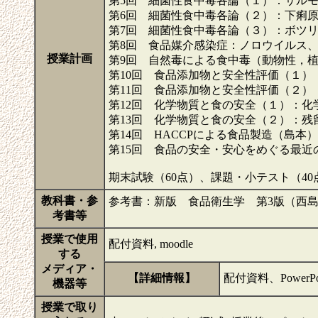
第5回 細菌性食中毒各論（１）：サル
第6回 細菌性食中毒各論（２）：下痢
第7回 細菌性食中毒各論（３）：ボツ
第8回 食品媒介感染症：ノロウイルス
授業計画
第9回 自然毒による食中毒（動物性，
第10回 食品添加物と安全性評価（１）
第11回 食品添加物と安全性評価（２）
第12回 化学物質と食の安全（１）：
第13回 化学物質と食の安全（２）：
第14回 HACCPによる食品製造（島本）
第15回 食品の安全・安心をめぐる最近
期末試験（60点）、課題・小テスト（40
教科書・参
参考書：新版 食品衛生学 第3版（西島，山本編）建
考書等
授業で使用
配付資料, moodle
する
メディア・
【詳細情報】
配付資料、PowerPo
機器等
授業で取り